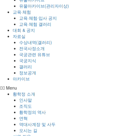
유물아카이브(관리자이상)
교육·체험
교육·체험·입사 공지
교육·체험 갤러리
대회 & 공지
자료실
수상내역(갤러리)
전국사정소개
국궁관련 유튜브
국궁지식
갤러리
정보공개
아카이브
Menu
황학정 소개
인사말
조직도
황학정의 역사
연혁
역대사계장 및 사두
오시는 길