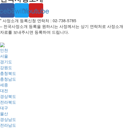
cebook
Twitter
Youtube
* 사정소개 등록신청 연락처 : 02-738-5785
– 전국사정소개 등록을 원하시는 사정께서는 상기 연락처로 사정소개
자료를 보내주시면 등록하여 드립니다.
인천
서울
경기도
강원도
충청북도
충청남도
세종
대전
경상북도
전라북도
대구
울산
경상남도
전라남도