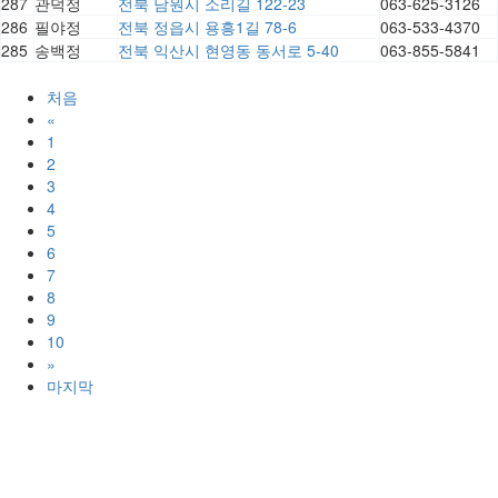
287
관덕정
전북 남원시 소리길 122-23
063-625-3126
286
필야정
전북 정읍시 용흥1길 78-6
063-533-4370
285
송백정
전북 익산시 현영동 동서로 5-40
063-855-5841
처음
«
1
2
3
4
5
6
7
8
9
10
»
마지막