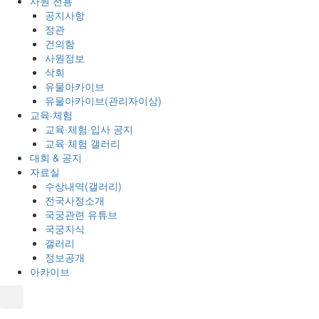
사원 전용
공지사항
정관
건의함
사원정보
삭회
유물아카이브
유물아카이브(관리자이상)
교육·체험
교육·체험·입사 공지
교육·체험 갤러리
대회 & 공지
자료실
수상내역(갤러리)
전국사정소개
국궁관련 유튜브
국궁지식
갤러리
정보공개
아카이브