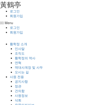
⿈鶴亭
콘텐츠로
건너뛰기
로그인
회원가입
Menu
로그인
회원가입
황학정 소개
인사말
조직도
황학정의 역사
연혁
역대사계장 및 사두
오시는 길
사원 전용
공지사항
정관
건의함
사원정보
삭회
유물아카이브