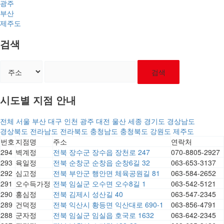
광주
부산
제주도
검색
검색
시도별 지점 안내
전체
서울
부산
대구
인천
광주
대전
울산
세종
경기도
경상남도
경상북도
전라남도
전라북도
충청남도
충청북도
강원도
제주도
번호
지점명
주소
연락처
294
벽계정
전북 장수군 장수읍 장천로 247
070-8805-2927
293
육일정
전북 순창군 순창읍 순창6길 32
063-653-3137
292
심고정
전북 부안군 행안면 체육공원길 81
063-584-2652
291
오수득가정
전북 임실군 오수면 오수8길 1
063-542-5121
290
홍심정
전북 김제시 성산길 40
063-547-2345
289
건덕정
전북 익산시 황등면 익산대로 690-1
063-856-4791
288
군자정
전북 임실군 임실읍 호국로 1632
063-642-2345