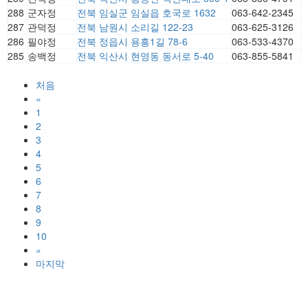
288
군자정
전북 임실군 임실읍 호국로 1632
063-642-2345
287
관덕정
전북 남원시 소리길 122-23
063-625-3126
286
필야정
전북 정읍시 용흥1길 78-6
063-533-4370
285
송백정
전북 익산시 현영동 동서로 5-40
063-855-5841
처음
«
1
2
3
4
5
6
7
8
9
10
»
마지막