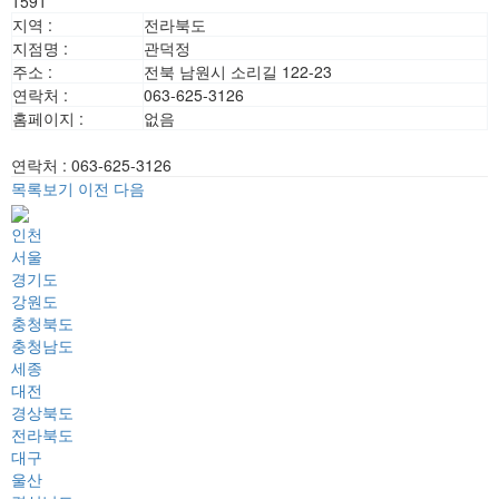
1591
지역 :
전라북도
지점명 :
관덕정
주소 :
전북 남원시 소리길 122-23
연락처 :
063-625-3126
홈페이지 :
없음
연락처
:
063-625-3126
목록보기
이전
다음
인천
서울
경기도
강원도
충청북도
충청남도
세종
대전
경상북도
전라북도
대구
울산