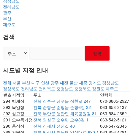
경상남도
전라남도
광주
부산
제주도
검색
검색
시도별 지점 안내
전체
서울
부산
대구
인천
광주
대전
울산
세종
경기도
경상남도
경상북도
전라남도
전라북도
충청남도
충청북도
강원도
제주도
번호
지점명
주소
연락처
294
벽계정
전북 장수군 장수읍 장천로 247
070-8805-2927
293
육일정
전북 순창군 순창읍 순창6길 32
063-653-3137
292
심고정
전북 부안군 행안면 체육공원길 81
063-584-2652
291
오수득가정
전북 임실군 오수면 오수8길 1
063-542-5121
290
홍심정
전북 김제시 성산길 40
063-547-2345
289
건덕정
전북 익산시 황등면 익산대로 690-1
063-856-4791