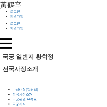
⿈鶴亭
로그인
회원가입
로그인
회원가입
국궁 일번지
황학정
전국사정소개
수상내역(갤러리)
전국사정소개
국궁관련 유튜브
국궁지식