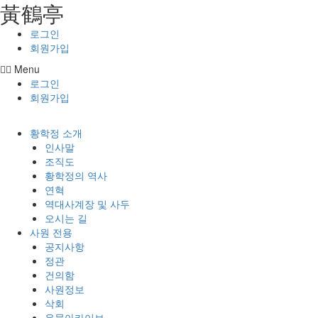
⿈鶴亭
콘텐츠로
건너뛰기
로그인
회원가입
Menu
로그인
회원가입
황학정 소개
인사말
조직도
황학정의 역사
연혁
역대사계장 및 사두
오시는 길
사원 전용
공지사항
정관
건의함
사원정보
삭회
유물아카이브