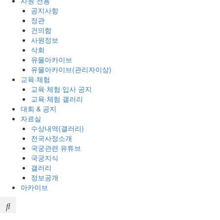
사원 전용
공지사항
정관
건의함
사원정보
삭회
유물아카이브
유물아카이브(관리자이상)
교육·체험
교육·체험·입사 공지
교육·체험 갤러리
대회 & 공지
자료실
수상내역(갤러리)
전국사정소개
국궁관련 유튜브
국궁지식
갤러리
정보공개
아카이브