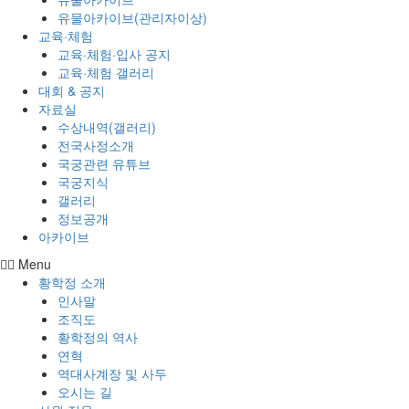
유물아카이브(관리자이상)
교육·체험
교육·체험·입사 공지
교육·체험 갤러리
대회 & 공지
자료실
수상내역(갤러리)
전국사정소개
국궁관련 유튜브
국궁지식
갤러리
정보공개
아카이브
Menu
황학정 소개
인사말
조직도
황학정의 역사
연혁
역대사계장 및 사두
오시는 길