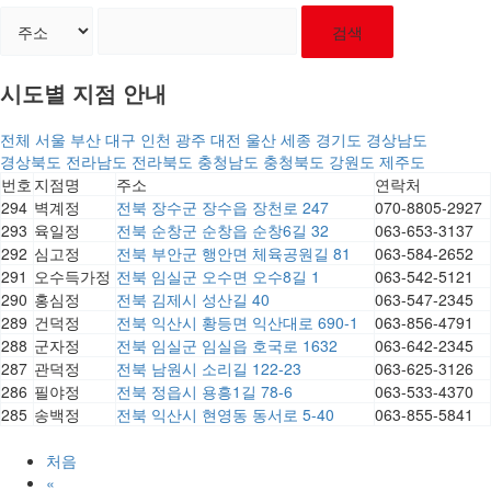
검색
시도별 지점 안내
전체
서울
부산
대구
인천
광주
대전
울산
세종
경기도
경상남도
경상북도
전라남도
전라북도
충청남도
충청북도
강원도
제주도
번호
지점명
주소
연락처
294
벽계정
전북 장수군 장수읍 장천로 247
070-8805-2927
293
육일정
전북 순창군 순창읍 순창6길 32
063-653-3137
292
심고정
전북 부안군 행안면 체육공원길 81
063-584-2652
291
오수득가정
전북 임실군 오수면 오수8길 1
063-542-5121
290
홍심정
전북 김제시 성산길 40
063-547-2345
289
건덕정
전북 익산시 황등면 익산대로 690-1
063-856-4791
288
군자정
전북 임실군 임실읍 호국로 1632
063-642-2345
287
관덕정
전북 남원시 소리길 122-23
063-625-3126
286
필야정
전북 정읍시 용흥1길 78-6
063-533-4370
285
송백정
전북 익산시 현영동 동서로 5-40
063-855-5841
처음
«