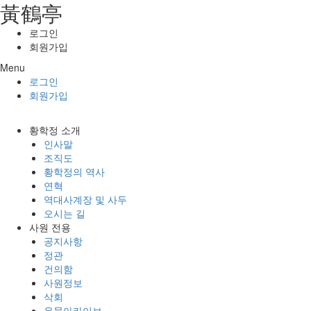
⿈鶴亭
콘텐츠로
건너뛰기
로그인
회원가입
Menu
로그인
회원가입
황학정 소개
인사말
조직도
황학정의 역사
연혁
역대사계장 및 사두
오시는 길
사원 전용
공지사항
정관
건의함
사원정보
삭회
유물아카이브