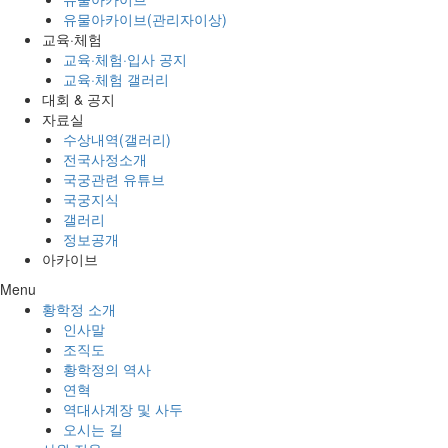
유물아카이브(관리자이상)
교육·체험
교육·체험·입사 공지
교육·체험 갤러리
대회 & 공지
자료실
수상내역(갤러리)
전국사정소개
국궁관련 유튜브
국궁지식
갤러리
정보공개
아카이브
Menu
황학정 소개
인사말
조직도
황학정의 역사
연혁
역대사계장 및 사두
오시는 길