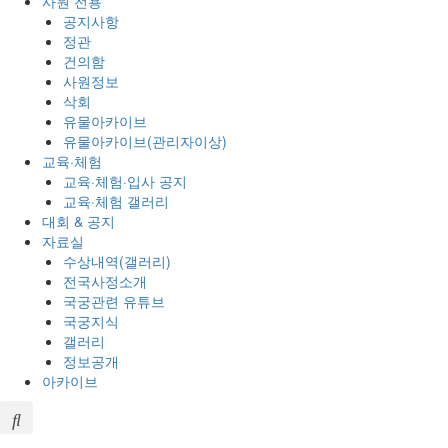
사원 전용
공지사항
정관
건의함
사원정보
삭회
유물아카이브
유물아카이브(관리자이상)
교육·체험
교육·체험·입사 공지
교육·체험 갤러리
대회 & 공지
자료실
수상내역(갤러리)
전국사정소개
국궁관련 유튜브
국궁지식
갤러리
정보공개
아카이브