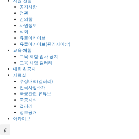
사원 전용
공지사항
정관
건의함
사원정보
삭회
유물아카이브
유물아카이브(관리자이상)
교육·체험
교육·체험·입사 공지
교육·체험 갤러리
대회 & 공지
자료실
수상내역(갤러리)
전국사정소개
국궁관련 유튜브
국궁지식
갤러리
정보공개
아카이브