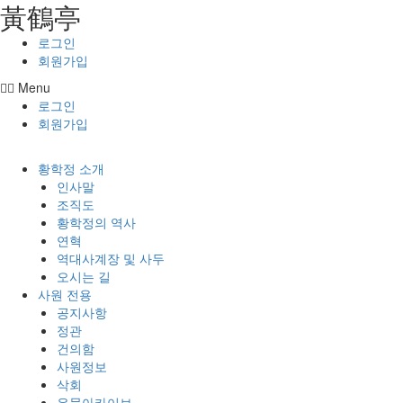
⿈鶴亭
콘텐츠로
건너뛰기
로그인
회원가입
Menu
로그인
회원가입
황학정 소개
인사말
조직도
황학정의 역사
연혁
역대사계장 및 사두
오시는 길
사원 전용
공지사항
정관
건의함
사원정보
삭회
유물아카이브