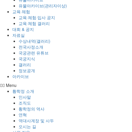
유물아카이브(관리자이상)
교육·체험
교육·체험·입사 공지
교육·체험 갤러리
대회 & 공지
자료실
수상내역(갤러리)
전국사정소개
국궁관련 유튜브
국궁지식
갤러리
정보공개
아카이브
Menu
황학정 소개
인사말
조직도
황학정의 역사
연혁
역대사계장 및 사두
오시는 길