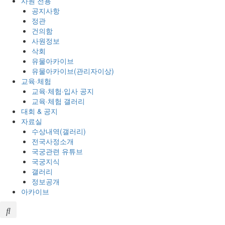
사원 전용
공지사항
정관
건의함
사원정보
삭회
유물아카이브
유물아카이브(관리자이상)
교육·체험
교육·체험·입사 공지
교육·체험 갤러리
대회 & 공지
자료실
수상내역(갤러리)
전국사정소개
국궁관련 유튜브
국궁지식
갤러리
정보공개
아카이브