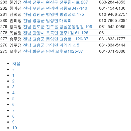
283
천양정
전북 전주시 완산구 전주천서로 237
063-284-4853
282
청마정
전남 무안군 편경면 공항로347-140
061-454-6130
281
관덕정
전남 강진군 병영면 병영성로 175
010-9466-2754
280
인의정
전남 영광군 법성면 대덕리
010-7605-2094
279
창덕정
전남 진도군 진도읍 공설운동장길 106
061-542-0085
278
옥실정
전남 광양시 옥곡면 명주1길 61-126
061-
277
흥무정
전남 고흥군 풍양면 고흥로 1126-37
061-833-1777
276
영주정
전남 고흥군 과역면 과역리 산5
061-834-5444
275
모후정
전남 화순군 남면 모후로1025-37
061-371-3888
처음
«
1
2
3
4
5
6
7
8
9
10