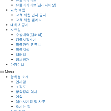
유물아카이브(관리자이상)
교육·체험
교육·체험·입사 공지
교육·체험 갤러리
대회 & 공지
자료실
수상내역(갤러리)
전국사정소개
국궁관련 유튜브
국궁지식
갤러리
정보공개
아카이브
Menu
황학정 소개
인사말
조직도
황학정의 역사
연혁
역대사계장 및 사두
오시는 길