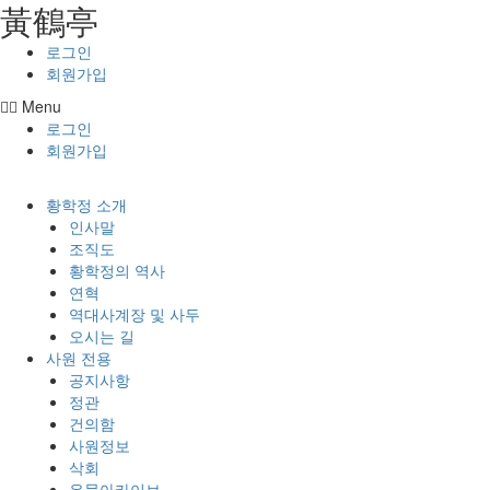
⿈鶴亭
콘텐츠로
건너뛰기
로그인
회원가입
Menu
로그인
회원가입
황학정 소개
인사말
조직도
황학정의 역사
연혁
역대사계장 및 사두
오시는 길
사원 전용
공지사항
정관
건의함
사원정보
삭회
유물아카이브