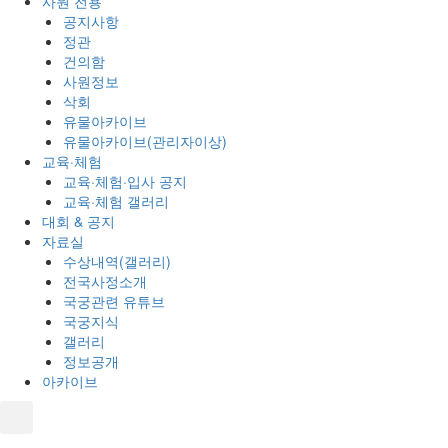
사원 전용
공지사항
정관
건의함
사원정보
삭회
유물아카이브
유물아카이브(관리자이상)
교육·체험
교육·체험·입사 공지
교육·체험 갤러리
대회 & 공지
자료실
수상내역(갤러리)
전국사정소개
국궁관련 유튜브
국궁지식
갤러리
정보공개
아카이브