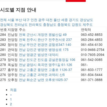
시도별 지점 안내
전체
서울
부산
대구
인천
광주
대전
울산
세종
경기도
경상남도
경상북도
전라남도
전라북도
충청남도
충청북도
강원도
제주도
번호
지점명
주소
연락처
284
진남정
전북 군산시 개정면 원발산길 49
063-452-8853
283
천양정
전북 전주시 완산구 전주천서로 237
063-284-4853
282
청마정
전남 무안군 편경면 공항로347-140
061-454-6130
281
관덕정
전남 강진군 병영면 병영성로 175
010-9466-2754
280
인의정
전남 영광군 법성면 대덕리
010-7605-2094
279
창덕정
전남 진도군 진도읍 공설운동장길 106
061-542-0085
278
옥실정
전남 광양시 옥곡면 명주1길 61-126
061-
277
흥무정
전남 고흥군 풍양면 고흥로 1126-37
061-833-1777
276
영주정
전남 고흥군 과역면 과역리 산5
061-834-5444
275
모후정
전남 화순군 남면 모후로1025-37
061-371-3888
처음
«
1
2