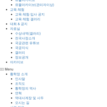
유물아카이브(관리자이상)
교육·체험
교육·체험·입사 공지
교육·체험 갤러리
대회 & 공지
자료실
수상내역(갤러리)
전국사정소개
국궁관련 유튜브
국궁지식
갤러리
정보공개
아카이브
Menu
황학정 소개
인사말
조직도
황학정의 역사
연혁
역대사계장 및 사두
오시는 길