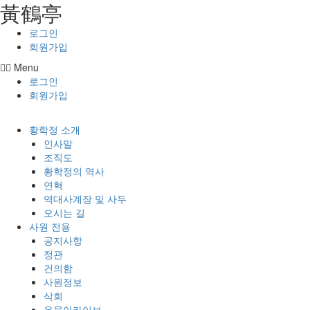
⿈鶴亭
콘텐츠로
건너뛰기
로그인
회원가입
Menu
로그인
회원가입
황학정 소개
인사말
조직도
황학정의 역사
연혁
역대사계장 및 사두
오시는 길
사원 전용
공지사항
정관
건의함
사원정보
삭회
유물아카이브