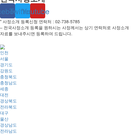
cebook
Twitter
Youtube
* 사정소개 등록신청 연락처 : 02-738-5785
– 전국사정소개 등록을 원하시는 사정께서는 상기 연락처로 사정소개
자료를 보내주시면 등록하여 드립니다.
인천
서울
경기도
강원도
충청북도
충청남도
세종
대전
경상북도
전라북도
대구
울산
경상남도
전라남도