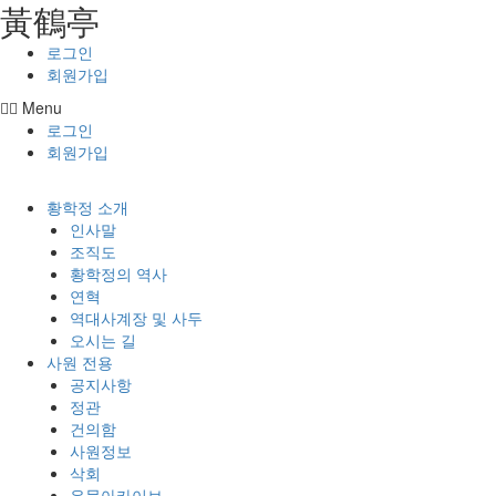
⿈鶴亭
콘텐츠로
건너뛰기
로그인
회원가입
Menu
로그인
회원가입
황학정 소개
인사말
조직도
황학정의 역사
연혁
역대사계장 및 사두
오시는 길
사원 전용
공지사항
정관
건의함
사원정보
삭회
유물아카이브