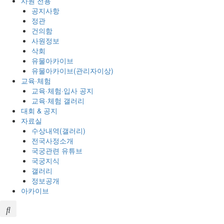
사원 전용
공지사항
정관
건의함
사원정보
삭회
유물아카이브
유물아카이브(관리자이상)
교육·체험
교육·체험·입사 공지
교육·체험 갤러리
대회 & 공지
자료실
수상내역(갤러리)
전국사정소개
국궁관련 유튜브
국궁지식
갤러리
정보공개
아카이브