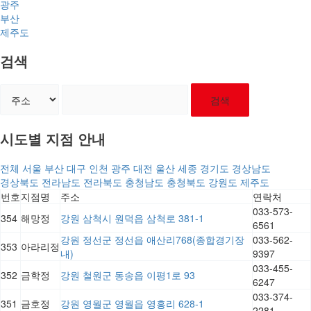
광주
부산
제주도
검색
검색
시도별 지점 안내
전체
서울
부산
대구
인천
광주
대전
울산
세종
경기도
경상남도
경상북도
전라남도
전라북도
충청남도
충청북도
강원도
제주도
번호
지점명
주소
연락처
033-573-
354
해망정
강원 삼척시 원덕읍 삼척로 381-1
6561
강원 정선군 정선읍 애산리768(종합경기장
033-562-
353
아라리정
내)
9397
033-455-
352
금학정
강원 철원군 동송읍 이평1로 93
6247
033-374-
351
금호정
강원 영월군 영월읍 영흥리 628-1
2281