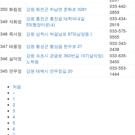
033-442-
350
화림정
강원 화천군 하남면 춘화로 3281
2859
강원 홍천군 홍천읍 태학여내길
033-434-
349
석화정
53(행정타운내)
2919
033-575-
348
죽서정
강원 삼척시 박걸남로 873(남양동 )
5555
033-343-
347
태풍정
강원 횡성군 횡성읍 한우로 27
2438
강원 속초시 관광로 363번길 107(설악정)
033-635-
346
설악정
노학동
3450
033-553-
345
연무정
강원 태백시 연무정길 20
1444
처음
«
1
2
3
4
5
6
7