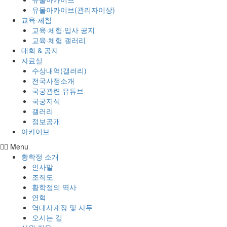
유물아카이브(관리자이상)
교육·체험
교육·체험·입사 공지
교육·체험 갤러리
대회 & 공지
자료실
수상내역(갤러리)
전국사정소개
국궁관련 유튜브
국궁지식
갤러리
정보공개
아카이브
Menu
황학정 소개
인사말
조직도
황학정의 역사
연혁
역대사계장 및 사두
오시는 길