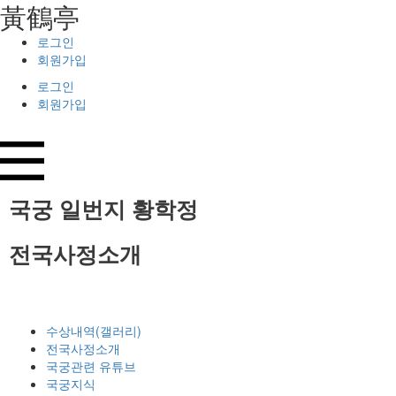
⿈鶴亭
로그인
회원가입
로그인
회원가입
국궁 일번지
황학정
전국사정소개
수상내역(갤러리)
전국사정소개
국궁관련 유튜브
국궁지식