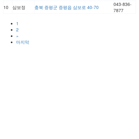
043-836-
10
삼보정
충북 증평군 증평읍 삼보로 40-70
7877
1
2
»
마지막