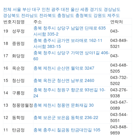
전체
서울
부산
대구
인천
광주
대전
울산
세종
경기도
경상남도
경상북도
전라남도
전라북도
충청남도
충청북도
강원도
제주도
번호
지점명
주소
연락처
충북 청주시 상당구 남일면 단재로 635
19
성무정
043-
사서함 335-2
충북 충주시 금가면 보라매로 162-11
043-849-
18
중원정
사서함 383-15
5321
충북 청주시 상당구 가덕면 상야1길 406-
17
화당정
043-
60
043-648-
16
옥순정
충북 제천시 순산면 월악로 3247
5205
043-732-
15
청산정
충북 옥천군 청산면 남부로 2460
5202
충북 청주시 청원구 향군로 93번길 10-
043-276-
14
구룡정
24
9338
043-647-
13
청풍명월정
충북 제천시 청풍면 문화재길 30
0089
043-544-
12
동학정
충북 보은군 보은읍 동학로 236-22
5051
043-848-
11
탄금정
충북 충주시 칠금동 탄금대안길 105
9859