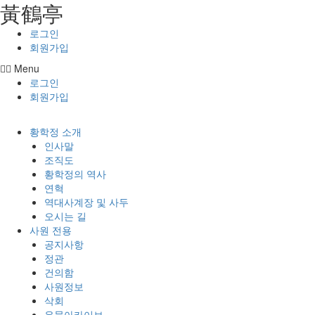
⿈鶴亭
콘텐츠로
건너뛰기
로그인
회원가입
Menu
로그인
회원가입
황학정 소개
인사말
조직도
황학정의 역사
연혁
역대사계장 및 사두
오시는 길
사원 전용
공지사항
정관
건의함
사원정보
삭회
유물아카이브