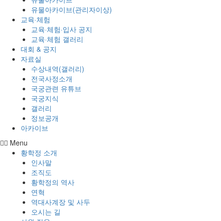
유물아카이브(관리자이상)
교육·체험
교육·체험·입사 공지
교육·체험 갤러리
대회 & 공지
자료실
수상내역(갤러리)
전국사정소개
국궁관련 유튜브
국궁지식
갤러리
정보공개
아카이브
Menu
황학정 소개
인사말
조직도
황학정의 역사
연혁
역대사계장 및 사두
오시는 길