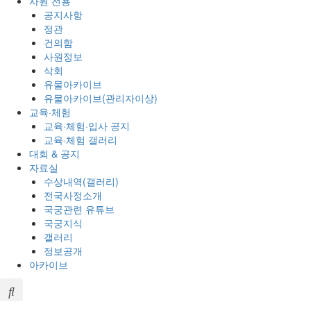
사원 전용
공지사항
정관
건의함
사원정보
삭회
유물아카이브
유물아카이브(관리자이상)
교육·체험
교육·체험·입사 공지
교육·체험 갤러리
대회 & 공지
자료실
수상내역(갤러리)
전국사정소개
국궁관련 유튜브
국궁지식
갤러리
정보공개
아카이브