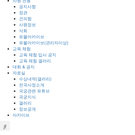
사원 전용
공지사항
정관
건의함
사원정보
삭회
유물아카이브
유물아카이브(관리자이상)
교육·체험
교육·체험·입사 공지
교육·체험 갤러리
대회 & 공지
자료실
수상내역(갤러리)
전국사정소개
국궁관련 유튜브
국궁지식
갤러리
정보공개
아카이브