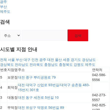
광주
부산
제주도
검색
검색
시도별 지점 안내
전체
서울
부산
대구
인천
광주
대전
울산
세종
경기도
경상남도
경상북도
전라남도
전라북도
충청남도
충청북도
강원도
제주도
번호
지점명
주소
연락처
042-586-
5
보문정
대전 중구 뿌리공원로 79
5556
대전 대덕구 산업로 93번길/대덕구 송촌동 483-
4
회덕정
15번지 301호
042-273-
3
대동정
대전 동구 세천로 5번길 10
5557
042-825-
2
무덕정
대전 유성구 덕명로 56번길 89
1130