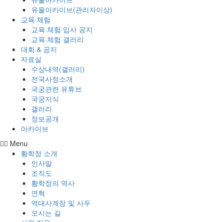
유물아카이브(관리자이상)
교육·체험
교육·체험·입사 공지
교육·체험 갤러리
대회 & 공지
자료실
수상내역(갤러리)
전국사정소개
국궁관련 유튜브
국궁지식
갤러리
정보공개
아카이브
Menu
황학정 소개
인사말
조직도
황학정의 역사
연혁
역대사계장 및 사두
오시는 길