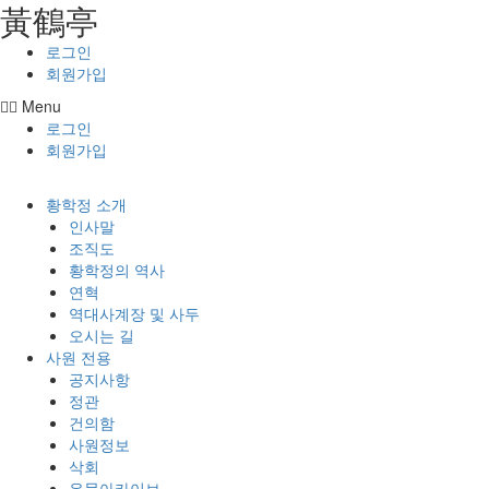
⿈鶴亭
콘텐츠로
건너뛰기
로그인
회원가입
Menu
로그인
회원가입
황학정 소개
인사말
조직도
황학정의 역사
연혁
역대사계장 및 사두
오시는 길
사원 전용
공지사항
정관
건의함
사원정보
삭회
유물아카이브