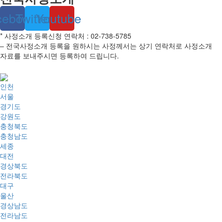
cebook
Twitter
Youtube
* 사정소개 등록신청 연락처 : 02-738-5785
– 전국사정소개 등록을 원하시는 사정께서는 상기 연락처로 사정소개
자료를 보내주시면 등록하여 드립니다.
인천
서울
경기도
강원도
충청북도
충청남도
세종
대전
경상북도
전라북도
대구
울산
경상남도
전라남도