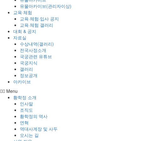
유물아카이브(관리자이상)
교육·체험
교육·체험·입사 공지
교육·체험 갤러리
대회 & 공지
자료실
수상내역(갤러리)
전국사정소개
국궁관련 유튜브
국궁지식
갤러리
정보공개
아카이브
Menu
황학정 소개
인사말
조직도
황학정의 역사
연혁
역대사계장 및 사두
오시는 길