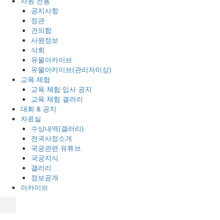
사원 전용
공지사항
정관
건의함
사원정보
삭회
유물아카이브
유물아카이브(관리자이상)
교육·체험
교육·체험·입사 공지
교육·체험 갤러리
대회 & 공지
자료실
수상내역(갤러리)
전국사정소개
국궁관련 유튜브
국궁지식
갤러리
정보공개
아카이브