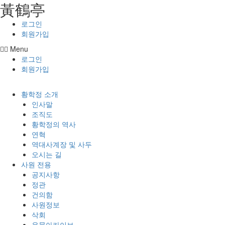
⿈鶴亭
콘텐츠로
건너뛰기
로그인
회원가입
Menu
로그인
회원가입
황학정 소개
인사말
조직도
황학정의 역사
연혁
역대사계장 및 사두
오시는 길
사원 전용
공지사항
정관
건의함
사원정보
삭회
유물아카이브