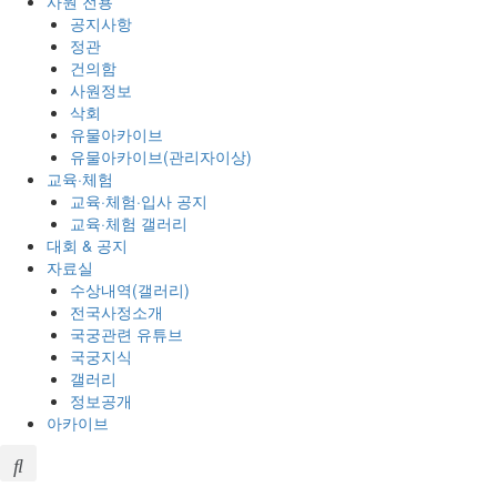
사원 전용
공지사항
정관
건의함
사원정보
삭회
유물아카이브
유물아카이브(관리자이상)
교육·체험
교육·체험·입사 공지
교육·체험 갤러리
대회 & 공지
자료실
수상내역(갤러리)
전국사정소개
국궁관련 유튜브
국궁지식
갤러리
정보공개
아카이브