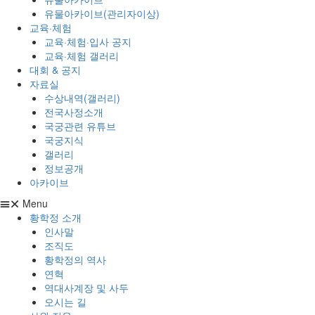
유물아카이브(관리자이상)
교육·체험
교육·체험·입사 공지
교육·체험 갤러리
대회 & 공지
자료실
수상내역(갤러리)
전국사정소개
국궁관련 유튜브
국궁지식
갤러리
정보공개
아카이브
Menu
황학정 소개
인사말
조직도
황학정의 역사
연혁
역대사계장 및 사두
오시는 길