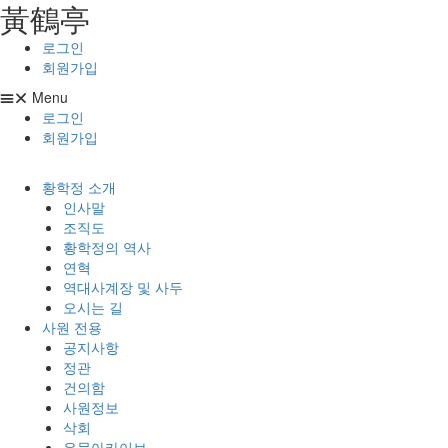
⿈鶴亭
콘텐츠로
건너뛰기
로그인
회원가입
Menu
로그인
회원가입
황학정 소개
인사말
조직도
황학정의 역사
연혁
역대사계장 및 사두
오시는 길
사원 전용
공지사항
정관
건의함
사원정보
삭회
유물아카이브