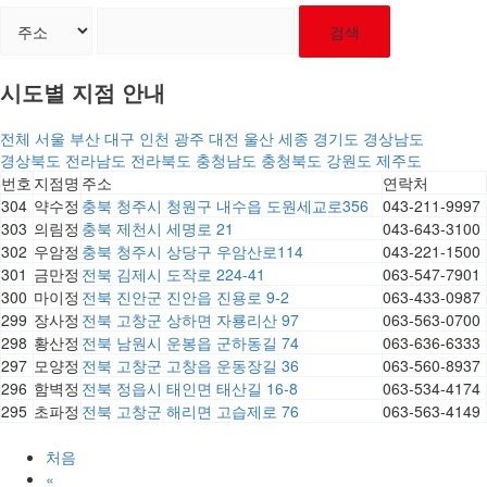
검색
시도별 지점 안내
전체
서울
부산
대구
인천
광주
대전
울산
세종
경기도
경상남도
경상북도
전라남도
전라북도
충청남도
충청북도
강원도
제주도
번호
지점명
주소
연락처
304
약수정
충북 청주시 청원구 내수읍 도원세교로356
043-211-9997
303
의림정
충북 제천시 세명로 21
043-643-3100
302
우암정
충북 청주시 상당구 우암산로114
043-221-1500
301
금만정
전북 김제시 도작로 224-41
063-547-7901
300
마이정
전북 진안군 진안읍 진용로 9-2
063-433-0987
299
장사정
전북 고창군 상하면 자룡리산 97
063-563-0700
298
황산정
전북 남원시 운봉읍 군하동길 74
063-636-6333
297
모양정
전북 고창군 고창읍 운동장길 36
063-560-8937
296
함벽정
전북 정읍시 태인면 태산길 16-8
063-534-4174
295
초파정
전북 고창군 해리면 고습제로 76
063-563-4149
처음
«