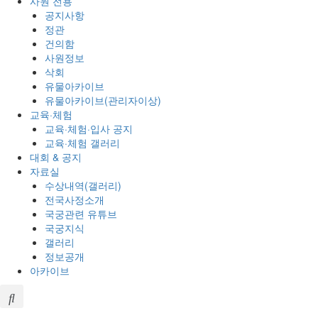
사원 전용
공지사항
정관
건의함
사원정보
삭회
유물아카이브
유물아카이브(관리자이상)
교육·체험
교육·체험·입사 공지
교육·체험 갤러리
대회 & 공지
자료실
수상내역(갤러리)
전국사정소개
국궁관련 유튜브
국궁지식
갤러리
정보공개
아카이브