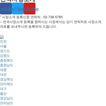
cebook
Twitter
Youtube
* 사정소개 등록신청 연락처 : 02-738-5785
– 전국사정소개 등록을 원하시는 사정께서는 상기 연락처로 사정소개
자료를 보내주시면 등록하여 드립니다.
인천
서울
경기도
강원도
충청북도
충청남도
세종
대전
경상북도
전라북도
대구
울산
경상남도
전라남도