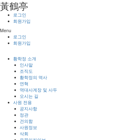
⿈鶴亭
콘텐츠로
건너뛰기
로그인
회원가입
Menu
로그인
회원가입
황학정 소개
인사말
조직도
황학정의 역사
연혁
역대사계장 및 사두
오시는 길
사원 전용
공지사항
정관
건의함
사원정보
삭회
유물아카이브