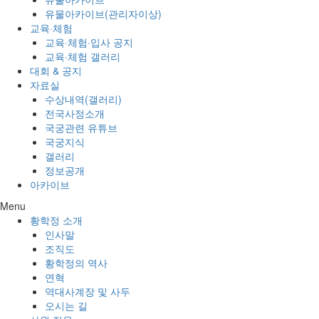
유물아카이브(관리자이상)
교육·체험
교육·체험·입사 공지
교육·체험 갤러리
대회 & 공지
자료실
수상내역(갤러리)
전국사정소개
국궁관련 유튜브
국궁지식
갤러리
정보공개
아카이브
Menu
황학정 소개
인사말
조직도
황학정의 역사
연혁
역대사계장 및 사두
오시는 길