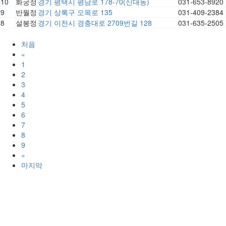
10
화궁정
경기 평택시 평남로 178-70(신대동)
031-653-8920
9
반월정
경기 상록구 오목로 135
031-409-2384
8
설봉정
경기 이천시 경충대로 2709번길 128
031-635-2505
처음
«
1
2
3
4
5
6
7
8
9
»
마지막