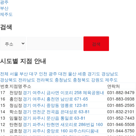
광주
부산
제주도
검색
검색
시도별 지점 안내
전체
서울
부산
대구
인천
광주
대전
울산
세종
경기도
경상남도
경상북도
전라남도
전라북도
충청남도
충청북도
강원도
제주도
번호
지점명
주소
연락처
17
천양정
경기 여주시 금사면 이포리 258 체육공원내
031-882-9479
16
흥인정
경기 여주시 흥천면 남산로 671-65
031-883-0938
15
청심정
경기 여주시 중앙동 영릉로 123-81
031-885-2595
14
학소정
경기 연천군 전곡읍 은대성로 63-81
031-832-2101
13
임월정
경기 파주시 문산읍 통일로 63-81
031-952-7443
12
탄현정
경기 파주시 탄현면 새오리로 286번길 160
031-946-5508
11
금호정
경기 파주시 중앙로 160 파주스타디움내
031-944-5750