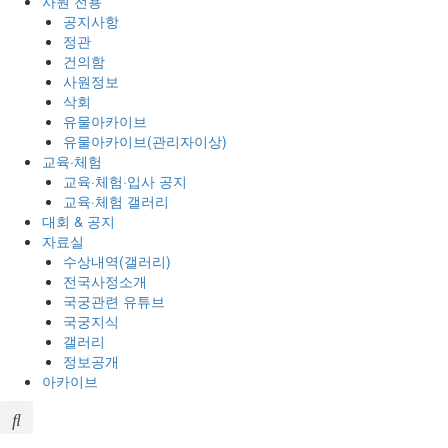
사원 전용
공지사항
정관
건의함
사원정보
삭회
유물아카이브
유물아카이브(관리자이상)
교육·체험
교육·체험·입사 공지
교육·체험 갤러리
대회 & 공지
자료실
수상내역(갤러리)
전국사정소개
국궁관련 유튜브
국궁지식
갤러리
정보공개
아카이브