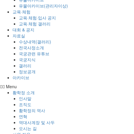
유물아카이브(관리자이상)
교육·체험
교육·체험·입사 공지
교육·체험 갤러리
대회 & 공지
자료실
수상내역(갤러리)
전국사정소개
국궁관련 유튜브
국궁지식
갤러리
정보공개
아카이브
Menu
황학정 소개
인사말
조직도
황학정의 역사
연혁
역대사계장 및 사두
오시는 길