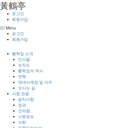
⿈鶴亭
콘텐츠로
건너뛰기
로그인
회원가입
Menu
로그인
회원가입
황학정 소개
인사말
조직도
황학정의 역사
연혁
역대사계장 및 사두
오시는 길
사원 전용
공지사항
정관
건의함
사원정보
삭회
유물아카이브