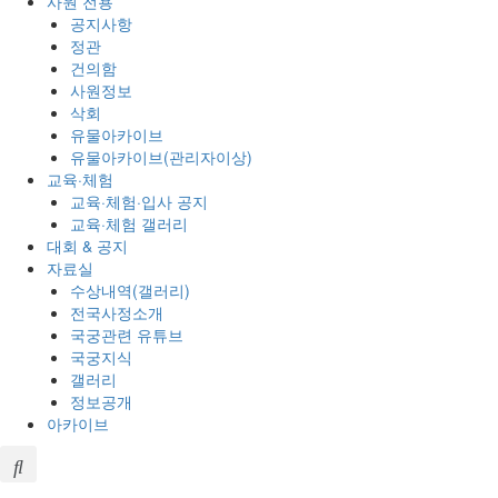
사원 전용
공지사항
정관
건의함
사원정보
삭회
유물아카이브
유물아카이브(관리자이상)
교육·체험
교육·체험·입사 공지
교육·체험 갤러리
대회 & 공지
자료실
수상내역(갤러리)
전국사정소개
국궁관련 유튜브
국궁지식
갤러리
정보공개
아카이브