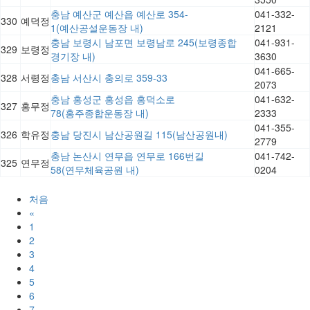
충남 예산군 예산읍 예산로 354-
041-332-
330
예덕정
1(예산공설운동장 내)
2121
충남 보령시 남포면 보령남로 245(보령종합
041-931-
329
보령정
경기장 내)
3630
041-665-
328
서령정
충남 서산시 충의로 359-33
2073
충남 홍성군 홍성읍 홍덕소로
041-632-
327
홍무정
78(홍주종합운동장 내)
2333
041-355-
326
학유정
충남 당진시 남산공원길 115(남산공원내)
2779
충남 논산시 연무읍 연무로 166번길
041-742-
325
연무정
58(연무체육공원 내)
0204
처음
«
1
2
3
4
5
6
7