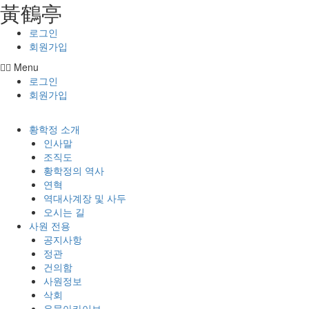
⿈鶴亭
콘텐츠로
건너뛰기
로그인
회원가입
Menu
로그인
회원가입
황학정 소개
인사말
조직도
황학정의 역사
연혁
역대사계장 및 사두
오시는 길
사원 전용
공지사항
정관
건의함
사원정보
삭회
유물아카이브