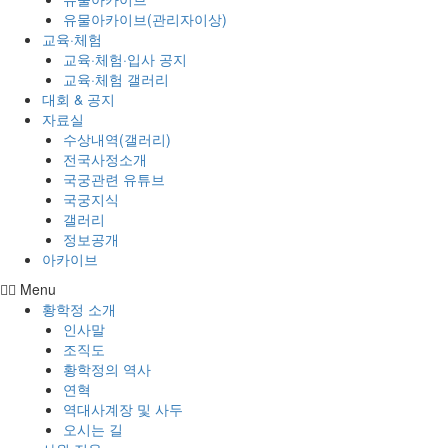
유물아카이브(관리자이상)
교육·체험
교육·체험·입사 공지
교육·체험 갤러리
대회 & 공지
자료실
수상내역(갤러리)
전국사정소개
국궁관련 유튜브
국궁지식
갤러리
정보공개
아카이브
Menu
황학정 소개
인사말
조직도
황학정의 역사
연혁
역대사계장 및 사두
오시는 길