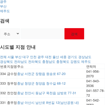
광주
부산
제주도
검색
검색
시도별 지점 안내
전체
서울
부산
대구
인천
광주
대전
울산
세종
경기도
경상남도
경상북도
전라남도
전라북도
충청남도
충청북도
강원도
제주도
번호
지점명
주소
연락처
041-956-
334
금수정
충남 서천군 장항읍 원송로 67-20
2070
041-943-
333
청무정
충남 청양군 청양읍 청수길 68-12
3536
041-557-78-
332
천안정
충남 천안시 동남구 목천읍 삼방로 77-31
72
041-542-
331
충무정
충남 아산시 남산로 8번길 12(남산공원 내)
3550