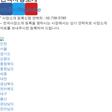
cebook
Twitter
Youtube
* 사정소개 등록신청 연락처 : 02-738-5785
– 전국사정소개 등록을 원하시는 사정께서는 상기 연락처로 사정소개
자료를 보내주시면 등록하여 드립니다.
인천
서울
경기도
강원도
충청북도
충청남도
세종
대전
경상북도
전라북도
대구
울산
경상남도
전라남도