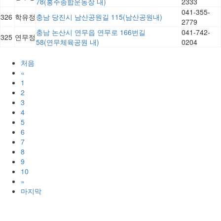
78(홍주종합운동장 내)
2333
041-355-
326
학유정
충남 당진시 남산공원길 115(남산공원내)
2779
충남 논산시 연무읍 연무로 166번길
041-742-
325
연무정
58(연무체육공원 내)
0204
처음
«
1
2
3
4
5
6
7
8
9
10
»
마지막