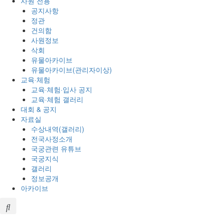
사원 전용
공지사항
정관
건의함
사원정보
삭회
유물아카이브
유물아카이브(관리자이상)
교육·체험
교육·체험·입사 공지
교육·체험 갤러리
대회 & 공지
자료실
수상내역(갤러리)
전국사정소개
국궁관련 유튜브
국궁지식
갤러리
정보공개
아카이브