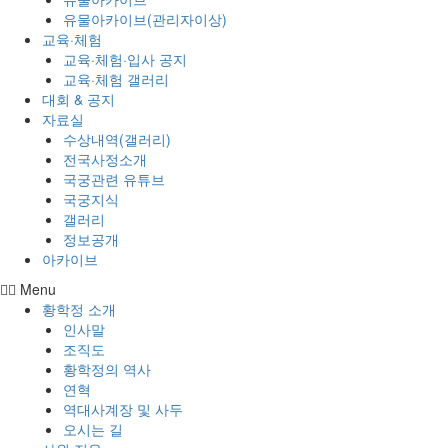
유물아카이브(관리자이상)
교육·체험
교육·체험·입사 공지
교육·체험 갤러리
대회 & 공지
자료실
수상내역(갤러리)
전국사정소개
국궁관련 유튜브
국궁지식
갤러리
정보공개
아카이브
Menu
황학정 소개
인사말
조직도
황학정의 역사
연혁
역대사계장 및 사두
오시는 길