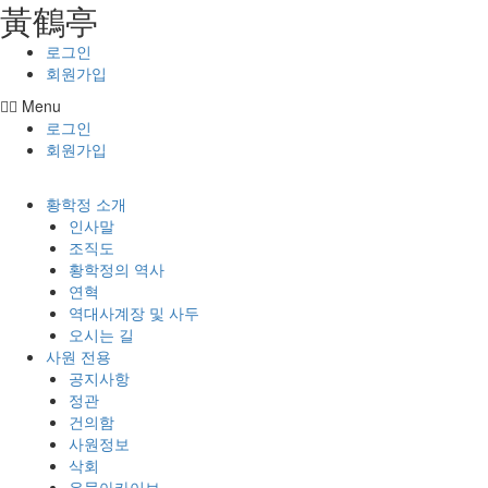
⿈鶴亭
콘텐츠로
건너뛰기
로그인
회원가입
Menu
로그인
회원가입
황학정 소개
인사말
조직도
황학정의 역사
연혁
역대사계장 및 사두
오시는 길
사원 전용
공지사항
정관
건의함
사원정보
삭회
유물아카이브