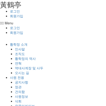
⿈鶴亭
콘텐츠로
건너뛰기
로그인
회원가입
Menu
로그인
회원가입
황학정 소개
인사말
조직도
황학정의 역사
연혁
역대사계장 및 사두
오시는 길
사원 전용
공지사항
정관
건의함
사원정보
삭회
유물아카이브