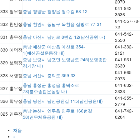
2070
041-943-
333
청무정
충남 청양군 청양읍 청수길 68-12
3536
041-557-78-
332
천안정
충남 천안시 동남구 목천읍 삼방로 77-31
72
041-542-
331
충무정
충남 아산시 남산로 8번길 12(남산공원 내)
3550
충남 예산군 예산읍 예산로 354-
041-332-
330
예덕정
1(예산공설운동장 내)
2121
충남 보령시 남포면 보령남로 245(보령종합
041-931-
329
보령정
경기장 내)
3630
041-665-
328
서령정
충남 서산시 충의로 359-33
2073
충남 홍성군 홍성읍 홍덕소로
041-632-
327
홍무정
78(홍주종합운동장 내)
2333
041-355-
326
학유정
충남 당진시 남산공원길 115(남산공원내)
2779
충남 논산시 연무읍 연무로 166번길
041-742-
325
연무정
58(연무체육공원 내)
0204
처음
«