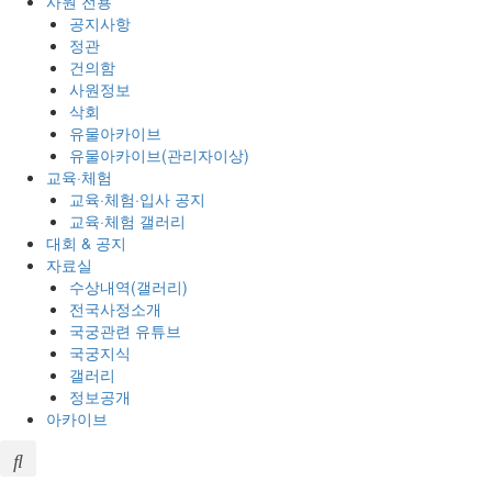
사원 전용
공지사항
정관
건의함
사원정보
삭회
유물아카이브
유물아카이브(관리자이상)
교육·체험
교육·체험·입사 공지
교육·체험 갤러리
대회 & 공지
자료실
수상내역(갤러리)
전국사정소개
국궁관련 유튜브
국궁지식
갤러리
정보공개
아카이브