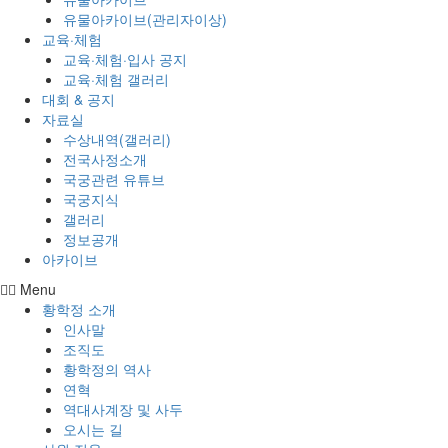
유물아카이브(관리자이상)
교육·체험
교육·체험·입사 공지
교육·체험 갤러리
대회 & 공지
자료실
수상내역(갤러리)
전국사정소개
국궁관련 유튜브
국궁지식
갤러리
정보공개
아카이브
Menu
황학정 소개
인사말
조직도
황학정의 역사
연혁
역대사계장 및 사두
오시는 길