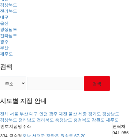
경상북도
전라북도
대구
울산
경상남도
전라남도
광주
부산
제주도
검색
검색
시도별 지점 안내
전체
서울
부산
대구
인천
광주
대전
울산
세종
경기도
경상남도
경상북도
전라남도
전라북도
충청남도
충청북도
강원도
제주도
번호
지점명
주소
연락처
041-956-
334
금수정
충남 서천군 장항읍 원송로 67-20