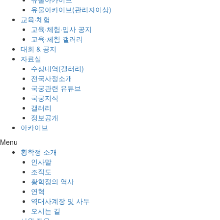
유물아카이브(관리자이상)
교육·체험
교육·체험·입사 공지
교육·체험 갤러리
대회 & 공지
자료실
수상내역(갤러리)
전국사정소개
국궁관련 유튜브
국궁지식
갤러리
정보공개
아카이브
Menu
황학정 소개
인사말
조직도
황학정의 역사
연혁
역대사계장 및 사두
오시는 길