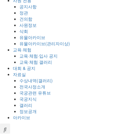
사원 전용
공지사항
정관
건의함
사원정보
삭회
유물아카이브
유물아카이브(관리자이상)
교육·체험
교육·체험·입사 공지
교육·체험 갤러리
대회 & 공지
자료실
수상내역(갤러리)
전국사정소개
국궁관련 유튜브
국궁지식
갤러리
정보공개
아카이브