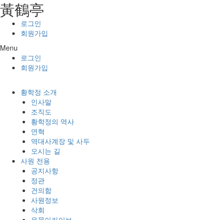
⿈鶴亭
콘텐츠로
건너뛰기
로그인
회원가입
Menu
로그인
회원가입
황학정 소개
인사말
조직도
황학정의 역사
연혁
역대사계장 및 사두
오시는 길
사원 전용
공지사항
정관
건의함
사원정보
삭회
유물아카이브