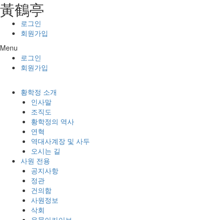
⿈鶴亭
콘텐츠로
건너뛰기
로그인
회원가입
Menu
로그인
회원가입
황학정 소개
인사말
조직도
황학정의 역사
연혁
역대사계장 및 사두
오시는 길
사원 전용
공지사항
정관
건의함
사원정보
삭회
유물아카이브