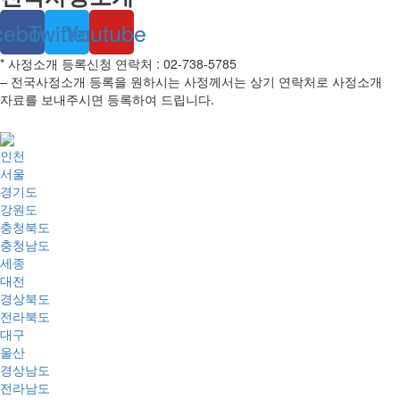
cebook
Twitter
Youtube
* 사정소개 등록신청 연락처 : 02-738-5785
– 전국사정소개 등록을 원하시는 사정께서는 상기 연락처로 사정소개
자료를 보내주시면 등록하여 드립니다.
인천
서울
경기도
강원도
충청북도
충청남도
세종
대전
경상북도
전라북도
대구
울산
경상남도
전라남도