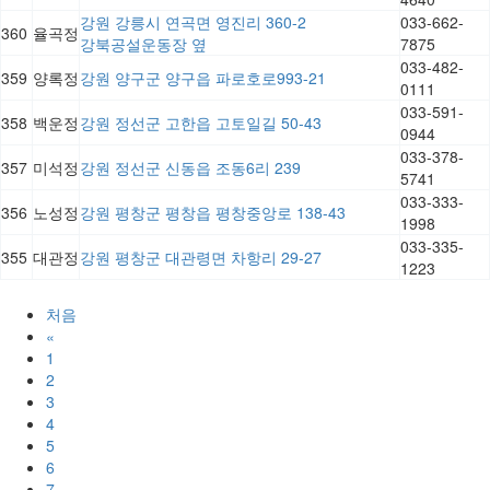
강원 강릉시 연곡면 영진리 360-2
033-662-
360
율곡정
강북공설운동장 옆
7875
033-482-
359
양록정
강원 양구군 양구읍 파로호로993-21
0111
033-591-
358
백운정
강원 정선군 고한읍 고토일길 50-43
0944
033-378-
357
미석정
강원 정선군 신동읍 조동6리 239
5741
033-333-
356
노성정
강원 평창군 평창읍 평창중앙로 138-43
1998
033-335-
355
대관정
강원 평창군 대관령면 차항리 29-27
1223
처음
«
1
2
3
4
5
6
7