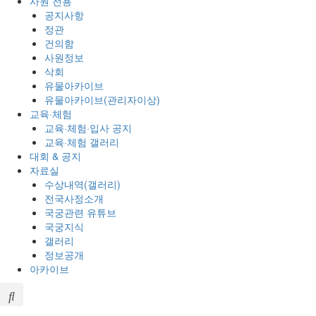
사원 전용
공지사항
정관
건의함
사원정보
삭회
유물아카이브
유물아카이브(관리자이상)
교육·체험
교육·체험·입사 공지
교육·체험 갤러리
대회 & 공지
자료실
수상내역(갤러리)
전국사정소개
국궁관련 유튜브
국궁지식
갤러리
정보공개
아카이브