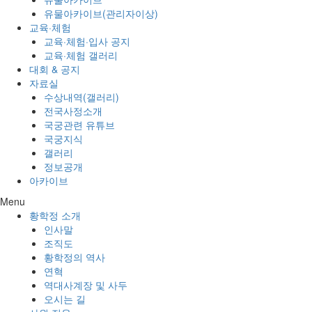
유물아카이브(관리자이상)
교육·체험
교육·체험·입사 공지
교육·체험 갤러리
대회 & 공지
자료실
수상내역(갤러리)
전국사정소개
국궁관련 유튜브
국궁지식
갤러리
정보공개
아카이브
Menu
황학정 소개
인사말
조직도
황학정의 역사
연혁
역대사계장 및 사두
오시는 길