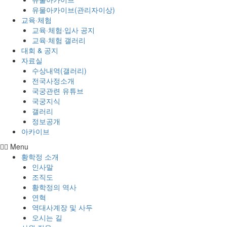
유물아카이브(관리자이상)
교육·체험
교육·체험·입사 공지
교육·체험 갤러리
대회 & 공지
자료실
수상내역(갤러리)
전국사정소개
국궁관련 유튜브
국궁지식
갤러리
정보공개
아카이브
Menu
황학정 소개
인사말
조직도
황학정의 역사
연혁
역대사계장 및 사두
오시는 길