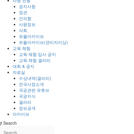
사원 전용
공지사항
정관
건의함
사원정보
삭회
유물아카이브
유물아카이브(관리자이상)
교육·체험
교육·체험·입사 공지
교육·체험 갤러리
대회 & 공지
자료실
수상내역(갤러리)
전국사정소개
국궁관련 유튜브
국궁지식
갤러리
정보공개
아카이브
Search