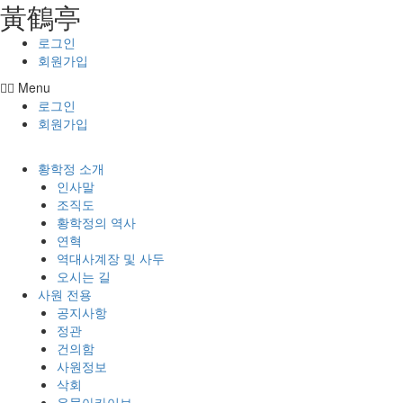
⿈鶴亭
콘텐츠로
건너뛰기
로그인
회원가입
Menu
로그인
회원가입
황학정 소개
인사말
조직도
황학정의 역사
연혁
역대사계장 및 사두
오시는 길
사원 전용
공지사항
정관
건의함
사원정보
삭회
유물아카이브