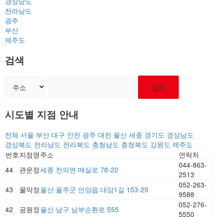
경상남도
전라남도
광주
부산
제주도
검색
검색
시도별 지점 안내
전체
서울
부산
대구
인천
광주
대전
울산
세종
경기도
경상남도
경상북도
전라남도
전라북도
충청남도
충청북도
강원도
제주도
번호
지점명
주소
연락처
044-863-
44
관운정
세종 전의면 매실로 78-22
2513
052-263-
43
물막정
울산 울주군 언양읍 대암1길 153-29
9588
052-276-
42
공원정
울산 남구 남부순환로 555
5550