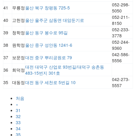
052-298-
41
무룡정
울산 북구 창평동 725-5
5050
052-211-
40
고헌정
울산 울주군 삼동면 대암둔기로
8150
052-233-
39
청학정
울산 동구 봉수로 95길
3778
052-244-
38
원학정
울산 중구 성안동 1241-6
9360
042-586-
37
보문정
대전 중구 뿌리공원로 79
5556
대전 대덕구 산업로 93번길/대덕구 송촌동
36
회덕정
483-15번지 301호
042-273-
35
대동정
대전 동구 세천로 5번길 10
5557
처음
«
31
32
33
34
35