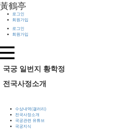
⿈鶴亭
로그인
회원가입
로그인
회원가입
국궁 일번지
황학정
전국사정소개
수상내역(갤러리)
전국사정소개
국궁관련 유튜브
국궁지식