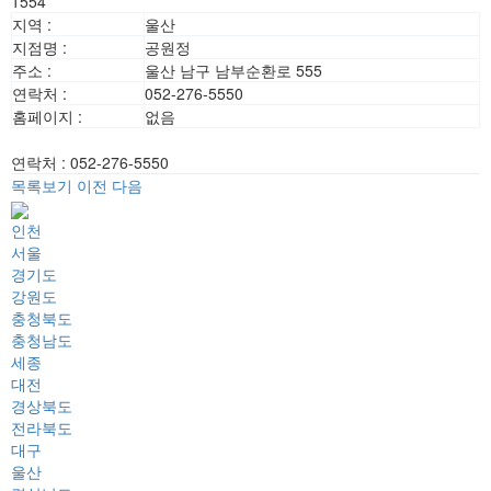
1554
지역 :
울산
지점명 :
공원정
주소 :
울산 남구 남부순환로 555
연락처 :
052-276-5550
홈페이지 :
없음
연락처
:
052-276-5550
목록보기
이전
다음
인천
서울
경기도
강원도
충청북도
충청남도
세종
대전
경상북도
전라북도
대구
울산