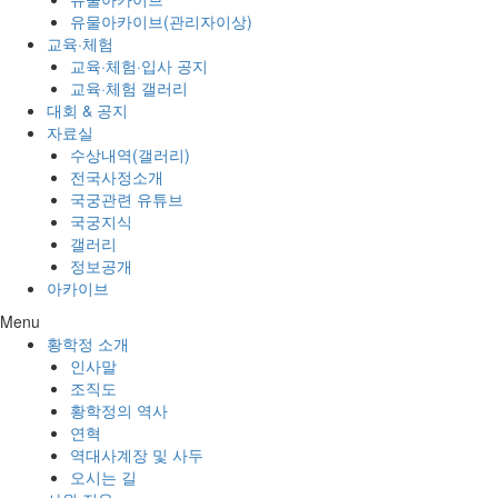
유물아카이브(관리자이상)
교육·체험
교육·체험·입사 공지
교육·체험 갤러리
대회 & 공지
자료실
수상내역(갤러리)
전국사정소개
국궁관련 유튜브
국궁지식
갤러리
정보공개
아카이브
Menu
황학정 소개
인사말
조직도
황학정의 역사
연혁
역대사계장 및 사두
오시는 길