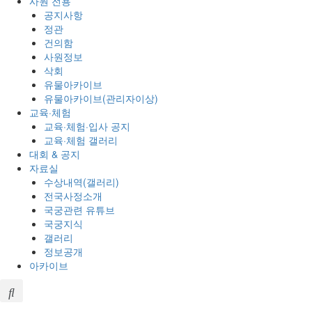
사원 전용
공지사항
정관
건의함
사원정보
삭회
유물아카이브
유물아카이브(관리자이상)
교육·체험
교육·체험·입사 공지
교육·체험 갤러리
대회 & 공지
자료실
수상내역(갤러리)
전국사정소개
국궁관련 유튜브
국궁지식
갤러리
정보공개
아카이브