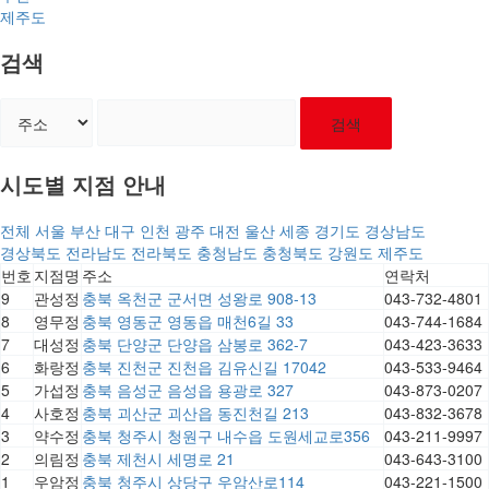
제주도
검색
검색
시도별 지점 안내
전체
서울
부산
대구
인천
광주
대전
울산
세종
경기도
경상남도
경상북도
전라남도
전라북도
충청남도
충청북도
강원도
제주도
번호
지점명
주소
연락처
9
관성정
충북 옥천군 군서면 성왕로 908-13
043-732-4801
8
영무정
충북 영동군 영동읍 매천6길 33
043-744-1684
7
대성정
충북 단양군 단양읍 삼봉로 362-7
043-423-3633
6
화랑정
충북 진천군 진천읍 김유신길 17042
043-533-9464
5
가섭정
충북 음성군 음성읍 용광로 327
043-873-0207
4
사호정
충북 괴산군 괴산읍 동진천길 213
043-832-3678
3
약수정
충북 청주시 청원구 내수읍 도원세교로356
043-211-9997
2
의림정
충북 제천시 세명로 21
043-643-3100
1
우암정
충북 청주시 상당구 우암산로114
043-221-1500