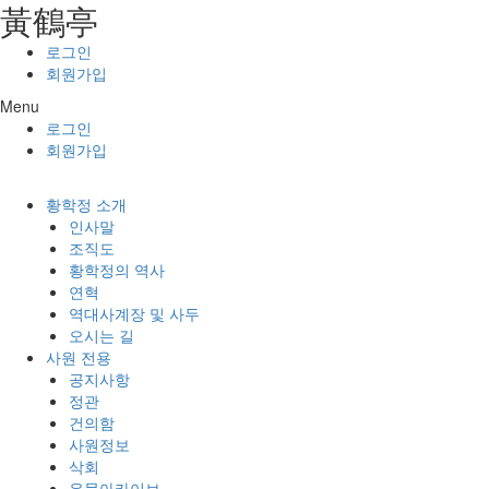
⿈鶴亭
콘텐츠로
건너뛰기
로그인
회원가입
Menu
로그인
회원가입
황학정 소개
인사말
조직도
황학정의 역사
연혁
역대사계장 및 사두
오시는 길
사원 전용
공지사항
정관
건의함
사원정보
삭회
유물아카이브