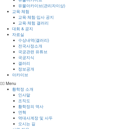
유물아카이브(관리자이상)
교육·체험
교육·체험·입사 공지
교육·체험 갤러리
대회 & 공지
자료실
수상내역(갤러리)
전국사정소개
국궁관련 유튜브
국궁지식
갤러리
정보공개
아카이브
Menu
황학정 소개
인사말
조직도
황학정의 역사
연혁
역대사계장 및 사두
오시는 길