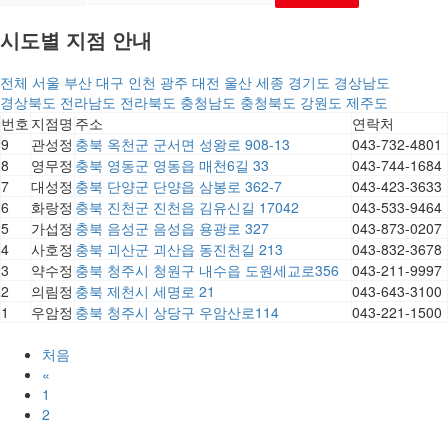
시도별 지점 안내
전체
서울
부산
대구
인천
광주
대전
울산
세종
경기도
경상남도
경상북도
전라남도
전라북도
충청남도
충청북도
강원도
제주도
번호
지점명
주소
연락처
9
관성정
충북 옥천군 군서면 성왕로 908-13
043-732-4801
8
영무정
충북 영동군 영동읍 매천6길 33
043-744-1684
7
대성정
충북 단양군 단양읍 삼봉로 362-7
043-423-3633
6
화랑정
충북 진천군 진천읍 김유신길 17042
043-533-9464
5
가섭정
충북 음성군 음성읍 용광로 327
043-873-0207
4
사호정
충북 괴산군 괴산읍 동진천길 213
043-832-3678
3
약수정
충북 청주시 청원구 내수읍 도원세교로356
043-211-9997
2
의림정
충북 제천시 세명로 21
043-643-3100
1
우암정
충북 청주시 상당구 우암산로114
043-221-1500
처음
«
1
2