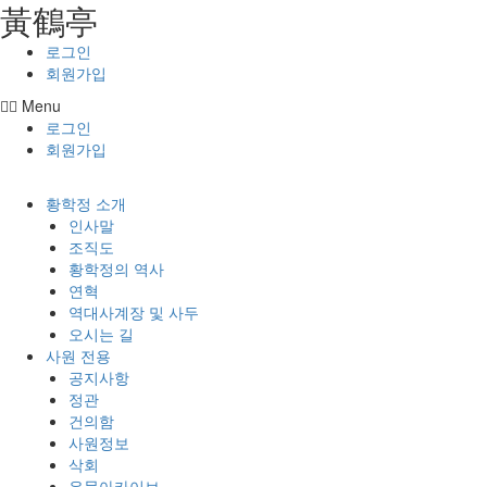
⿈鶴亭
콘텐츠로
건너뛰기
로그인
회원가입
Menu
로그인
회원가입
황학정 소개
인사말
조직도
황학정의 역사
연혁
역대사계장 및 사두
오시는 길
사원 전용
공지사항
정관
건의함
사원정보
삭회
유물아카이브