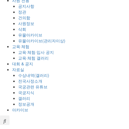
사원 전용
공지사항
정관
건의함
사원정보
삭회
유물아카이브
유물아카이브(관리자이상)
교육·체험
교육·체험·입사 공지
교육·체험 갤러리
대회 & 공지
자료실
수상내역(갤러리)
전국사정소개
국궁관련 유튜브
국궁지식
갤러리
정보공개
아카이브