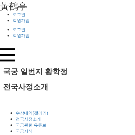
⿈鶴亭
로그인
회원가입
로그인
회원가입
국궁 일번지
황학정
전국사정소개
수상내역(갤러리)
전국사정소개
국궁관련 유튜브
국궁지식