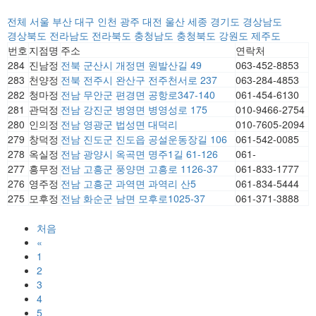
전체
서울
부산
대구
인천
광주
대전
울산
세종
경기도
경상남도
경상북도
전라남도
전라북도
충청남도
충청북도
강원도
제주도
번호
지점명
주소
연락처
284
진남정
전북 군산시 개정면 원발산길 49
063-452-8853
283
천양정
전북 전주시 완산구 전주천서로 237
063-284-4853
282
청마정
전남 무안군 편경면 공항로347-140
061-454-6130
281
관덕정
전남 강진군 병영면 병영성로 175
010-9466-2754
280
인의정
전남 영광군 법성면 대덕리
010-7605-2094
279
창덕정
전남 진도군 진도읍 공설운동장길 106
061-542-0085
278
옥실정
전남 광양시 옥곡면 명주1길 61-126
061-
277
흥무정
전남 고흥군 풍양면 고흥로 1126-37
061-833-1777
276
영주정
전남 고흥군 과역면 과역리 산5
061-834-5444
275
모후정
전남 화순군 남면 모후로1025-37
061-371-3888
처음
«
1
2
3
4
5