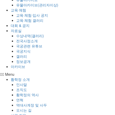
유물아카이브(관리자이상)
교육·체험
교육·체험·입사 공지
교육·체험 갤러리
대회 & 공지
자료실
수상내역(갤러리)
전국사정소개
국궁관련 유튜브
국궁지식
갤러리
정보공개
아카이브
Menu
황학정 소개
인사말
조직도
황학정의 역사
연혁
역대사계장 및 사두
오시는 길