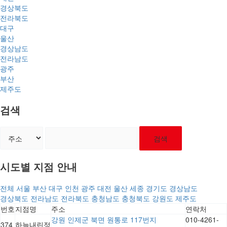
경상북도
전라북도
대구
울산
경상남도
전라남도
광주
부산
제주도
검색
검색
시도별 지점 안내
전체
서울
부산
대구
인천
광주
대전
울산
세종
경기도
경상남도
경상북도
전라남도
전라북도
충청남도
충청북도
강원도
제주도
번호
지점명
주소
연락처
강원 인제군 북면 원통로 117번지
010-4261-
374
하늘내린정