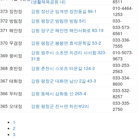
(생활체육공원 내)
6511
010-4464-
373
장찬정
강원 정선군 임계면 장찬동길 86-1
1253
372
방림정
강원 평창군 방림면 방림 5리
033-
033-573-
371
해안정
강원 양구군 해안면 해안서화로 83-19
6561
033-336-
370
무겸정
강원 평창군 봉평면 효석문학길 53-2
7555
강원 원주시 소초면 의관리 사서함 323-
010-5073-
369
웅비정
31호
9673
033-253-
368
호반정
강원 춘천시 스포츠 타운길 124-2
2563
033-334-
367
태화정
강원 평창군 대화면 남산 2길 43-3
8600
033-532-
366
두타정
강원 동해시 삼화동 산 265-4
8257
033-335-
365
오대정
강원 평창군 진ㅂ면 하진부2리
2750
1
2
3