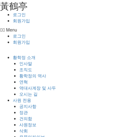
⿈鶴亭
콘텐츠로
건너뛰기
로그인
회원가입
Menu
로그인
회원가입
황학정 소개
인사말
조직도
황학정의 역사
연혁
역대사계장 및 사두
오시는 길
사원 전용
공지사항
정관
건의함
사원정보
삭회
유물아카이브