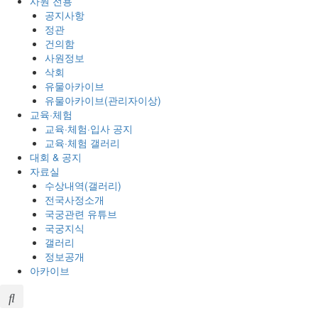
사원 전용
공지사항
정관
건의함
사원정보
삭회
유물아카이브
유물아카이브(관리자이상)
교육·체험
교육·체험·입사 공지
교육·체험 갤러리
대회 & 공지
자료실
수상내역(갤러리)
전국사정소개
국궁관련 유튜브
국궁지식
갤러리
정보공개
아카이브