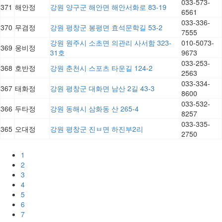
033-573-
371
해안정
강원 양구군 해안면 해안서화로 83-19
6561
033-336-
370
무겸정
강원 평창군 봉평면 효석문학길 53-2
7555
강원 원주시 소초면 의관리 사서함 323-
010-5073-
369
웅비정
31호
9673
033-253-
368
호반정
강원 춘천시 스포츠 타운길 124-2
2563
033-334-
367
태화정
강원 평창군 대화면 남산 2길 43-3
8600
033-532-
366
두타정
강원 동해시 삼화동 산 265-4
8257
033-335-
365
오대정
강원 평창군 진ㅂ면 하진부2리
2750
1
2
3
4
5
6
7