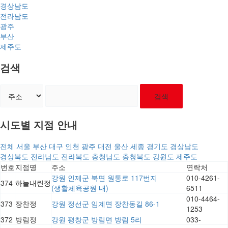
경상남도
전라남도
광주
부산
제주도
검색
검색
시도별 지점 안내
전체
서울
부산
대구
인천
광주
대전
울산
세종
경기도
경상남도
경상북도
전라남도
전라북도
충청남도
충청북도
강원도
제주도
번호
지점명
주소
연락처
강원 인제군 북면 원통로 117번지
010-4261-
374
하늘내린정
(생활체육공원 내)
6511
010-4464-
373
장찬정
강원 정선군 임계면 장찬동길 86-1
1253
372
방림정
강원 평창군 방림면 방림 5리
033-