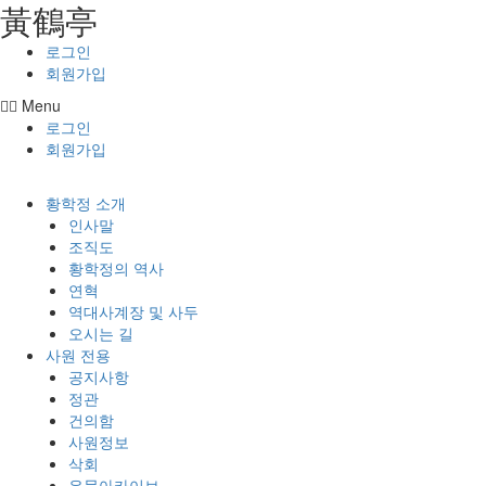
⿈鶴亭
콘텐츠로
건너뛰기
로그인
회원가입
Menu
로그인
회원가입
황학정 소개
인사말
조직도
황학정의 역사
연혁
역대사계장 및 사두
오시는 길
사원 전용
공지사항
정관
건의함
사원정보
삭회
유물아카이브