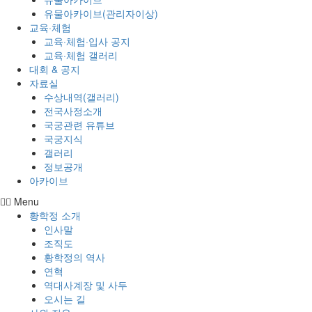
유물아카이브(관리자이상)
교육·체험
교육·체험·입사 공지
교육·체험 갤러리
대회 & 공지
자료실
수상내역(갤러리)
전국사정소개
국궁관련 유튜브
국궁지식
갤러리
정보공개
아카이브
Menu
황학정 소개
인사말
조직도
황학정의 역사
연혁
역대사계장 및 사두
오시는 길