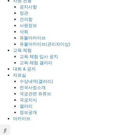
사원 전용
공지사항
정관
건의함
사원정보
삭회
유물아카이브
유물아카이브(관리자이상)
교육·체험
교육·체험·입사 공지
교육·체험 갤러리
대회 & 공지
자료실
수상내역(갤러리)
전국사정소개
국궁관련 유튜브
국궁지식
갤러리
정보공개
아카이브