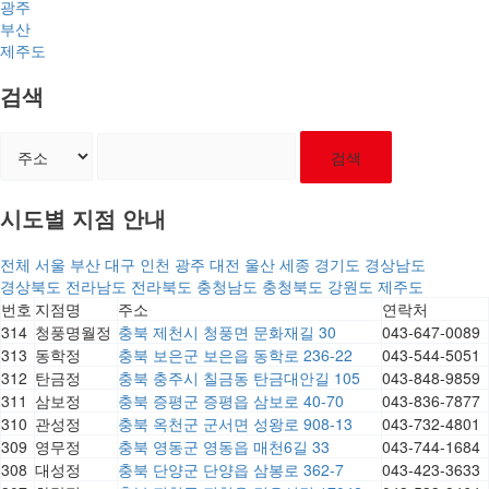
광주
부산
제주도
검색
검색
시도별 지점 안내
전체
서울
부산
대구
인천
광주
대전
울산
세종
경기도
경상남도
경상북도
전라남도
전라북도
충청남도
충청북도
강원도
제주도
번호
지점명
주소
연락처
314
청풍명월정
충북 제천시 청풍면 문화재길 30
043-647-0089
313
동학정
충북 보은군 보은읍 동학로 236-22
043-544-5051
312
탄금정
충북 충주시 칠금동 탄금대안길 105
043-848-9859
311
삼보정
충북 증평군 증평읍 삼보로 40-70
043-836-7877
310
관성정
충북 옥천군 군서면 성왕로 908-13
043-732-4801
309
영무정
충북 영동군 영동읍 매천6길 33
043-744-1684
308
대성정
충북 단양군 단양읍 삼봉로 362-7
043-423-3633