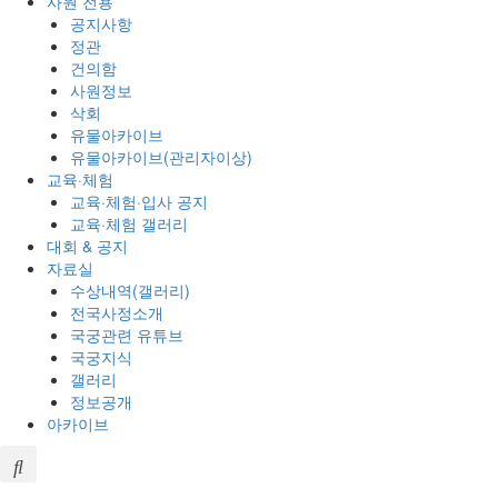
사원 전용
공지사항
정관
건의함
사원정보
삭회
유물아카이브
유물아카이브(관리자이상)
교육·체험
교육·체험·입사 공지
교육·체험 갤러리
대회 & 공지
자료실
수상내역(갤러리)
전국사정소개
국궁관련 유튜브
국궁지식
갤러리
정보공개
아카이브