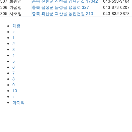
307
화랑정
충북 진천군 진천읍 김유신길 17042
043-533-9464
306
가섭정
충북 음성군 음성읍 용광로 327
043-873-0207
305
사호정
충북 괴산군 괴산읍 동진천길 213
043-832-3678
처음
«
1
2
3
4
5
6
7
8
9
10
»
마지막