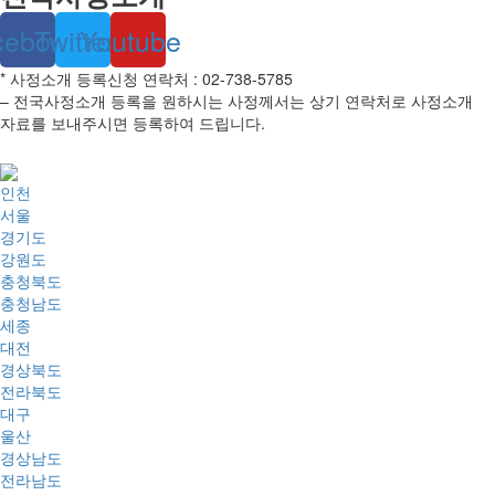
cebook
Twitter
Youtube
* 사정소개 등록신청 연락처 : 02-738-5785
– 전국사정소개 등록을 원하시는 사정께서는 상기 연락처로 사정소개
자료를 보내주시면 등록하여 드립니다.
인천
서울
경기도
강원도
충청북도
충청남도
세종
대전
경상북도
전라북도
대구
울산
경상남도
전라남도