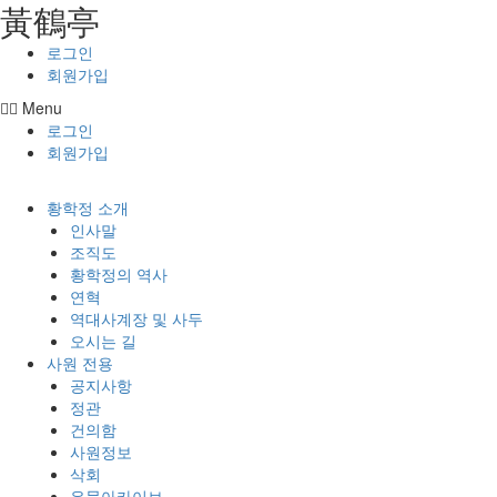
⿈鶴亭
콘텐츠로
건너뛰기
로그인
회원가입
Menu
로그인
회원가입
황학정 소개
인사말
조직도
황학정의 역사
연혁
역대사계장 및 사두
오시는 길
사원 전용
공지사항
정관
건의함
사원정보
삭회
유물아카이브