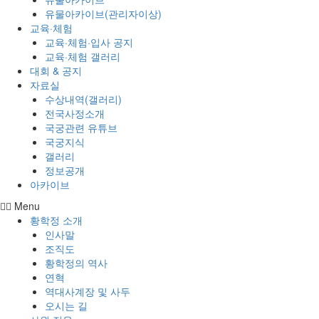
유물아카이브(관리자이상)
교육·체험
교육·체험·입사 공지
교육·체험 갤러리
대회 & 공지
자료실
수상내역(갤러리)
전국사정소개
국궁관련 유튜브
국궁지식
갤러리
정보공개
아카이브
Menu
황학정 소개
인사말
조직도
황학정의 역사
연혁
역대사계장 및 사두
오시는 길