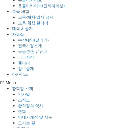
유물아카이브(관리자이상)
교육·체험
교육·체험·입사 공지
교육·체험 갤러리
대회 & 공지
자료실
수상내역(갤러리)
전국사정소개
국궁관련 유튜브
국궁지식
갤러리
정보공개
아카이브
Menu
황학정 소개
인사말
조직도
황학정의 역사
연혁
역대사계장 및 사두
오시는 길