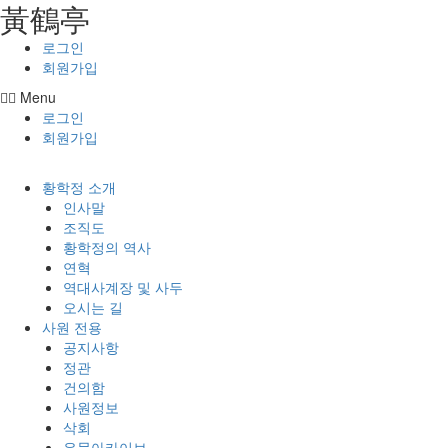
⿈鶴亭
콘텐츠로
건너뛰기
로그인
회원가입
Menu
로그인
회원가입
황학정 소개
인사말
조직도
황학정의 역사
연혁
역대사계장 및 사두
오시는 길
사원 전용
공지사항
정관
건의함
사원정보
삭회
유물아카이브