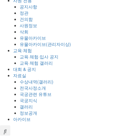
사원 전용
공지사항
정관
건의함
사원정보
삭회
유물아카이브
유물아카이브(관리자이상)
교육·체험
교육·체험·입사 공지
교육·체험 갤러리
대회 & 공지
자료실
수상내역(갤러리)
전국사정소개
국궁관련 유튜브
국궁지식
갤러리
정보공개
아카이브