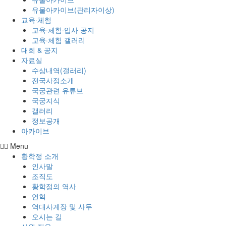
유물아카이브(관리자이상)
교육·체험
교육·체험·입사 공지
교육·체험 갤러리
대회 & 공지
자료실
수상내역(갤러리)
전국사정소개
국궁관련 유튜브
국궁지식
갤러리
정보공개
아카이브
Menu
황학정 소개
인사말
조직도
황학정의 역사
연혁
역대사계장 및 사두
오시는 길