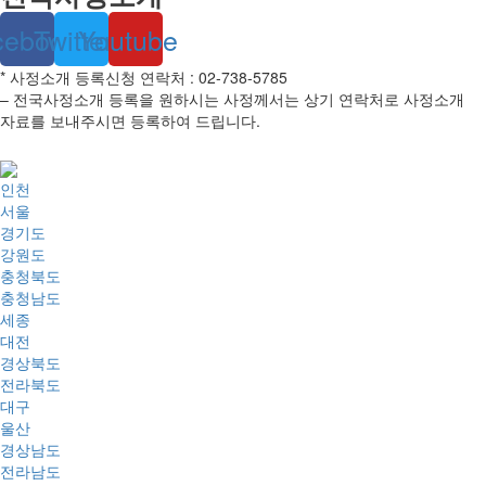
cebook
Twitter
Youtube
* 사정소개 등록신청 연락처 : 02-738-5785
– 전국사정소개 등록을 원하시는 사정께서는 상기 연락처로 사정소개
자료를 보내주시면 등록하여 드립니다.
인천
서울
경기도
강원도
충청북도
충청남도
세종
대전
경상북도
전라북도
대구
울산
경상남도
전라남도