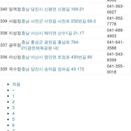
041-363-
340
망객정
충남 당진시 신평면 신평길 169-21
0627
041-952-
339
서림정
충남 서천군 서천읍 서천로 232번길 69-2
7778
041-688-
338
지성정
충남 서산시 해미면 산수1길 21-17
4903
충남 홍성군 광천읍 홍남로 764-
041-641-
337
광무정
21(광천체육공원 내)
3588
041-543-
336
아산정
충남 아산시 영인면 토정로 430번길 80
8399
041-355-
335
국수정
충남 당진시 송악읍 장파길 43-172
0018
처음
«
1
2
3
4
5
6
7