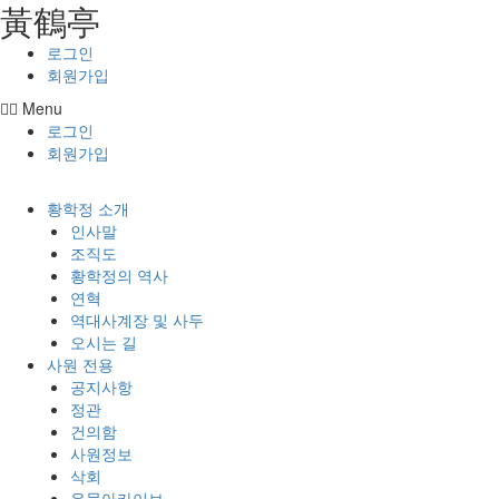
⿈鶴亭
콘텐츠로
건너뛰기
로그인
회원가입
Menu
로그인
회원가입
황학정 소개
인사말
조직도
황학정의 역사
연혁
역대사계장 및 사두
오시는 길
사원 전용
공지사항
정관
건의함
사원정보
삭회
유물아카이브