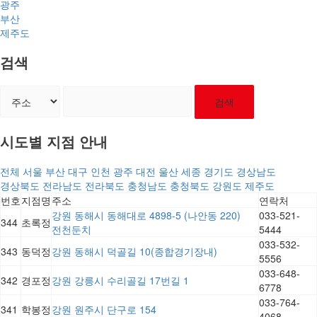
광주
부산
제주도
검색
검색
시도별 지점 안내
전체
서울
부산
대구
인천
광주
대전
울산
세종
경기도
경상남도
경상북도
전라남도
전라북도
충청남도
충청북도
강원도
제주도
번호
지점명
주소
연락처
강원 동해시 동해대로 4898-5 (나안동 220)
033-521-
344
초록정
전천둔치
5444
033-532-
343
동덕정
강원 동해시 덕골길 10(종합경기장내)
5556
033-648-
342
경포정
강원 강릉시 수리골길 17번길 1
6778
033-764-
341
학봉정
강원 원주시 단구로 154
4068