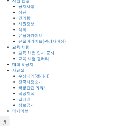
사원 전용
공지사항
정관
건의함
사원정보
삭회
유물아카이브
유물아카이브(관리자이상)
교육·체험
교육·체험·입사 공지
교육·체험 갤러리
대회 & 공지
자료실
수상내역(갤러리)
전국사정소개
국궁관련 유튜브
국궁지식
갤러리
정보공개
아카이브