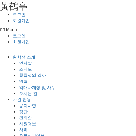
⿈鶴亭
콘텐츠로
건너뛰기
로그인
회원가입
Menu
로그인
회원가입
황학정 소개
인사말
조직도
황학정의 역사
연혁
역대사계장 및 사두
오시는 길
사원 전용
공지사항
정관
건의함
사원정보
삭회
유물아카이브