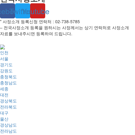
cebook
Twitter
Youtube
* 사정소개 등록신청 연락처 : 02-738-5785
– 전국사정소개 등록을 원하시는 사정께서는 상기 연락처로 사정소개
자료를 보내주시면 등록하여 드립니다.
인천
서울
경기도
강원도
충청북도
충청남도
세종
대전
경상북도
전라북도
대구
울산
경상남도
전라남도