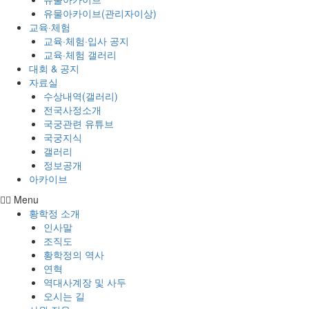
유물아카이브(관리자이상)
교육·체험
교육·체험·입사 공지
교육·체험 갤러리
대회 & 공지
자료실
수상내역(갤러리)
전국사정소개
국궁관련 유튜브
국궁지식
갤러리
정보공개
아카이브
Menu
황학정 소개
인사말
조직도
황학정의 역사
연혁
역대사계장 및 사두
오시는 길