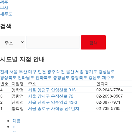
광주
부산
제주도
검색
검색
시도별 지점 안내
전체
서울
부산
대구
인천
광주
대전
울산
세종
경기도
경상남도
경상북도
전라남도
전라북도
충청남도
충청북도
강원도
제주도
번호
지점명
주소
연락처
4
영학정
서울 양천구 안양천로 916
02-2646-7754
3
공항정
서울 강서구 우장산로 72
02-2698-0507
2
관악정
서울 관악구 약수암길 43-3
02-887-7971
1
황학정
서울 종로구 사직동 산1번지
02-738-5785
처음
«