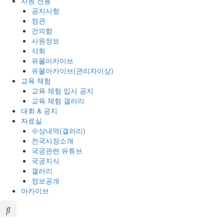
사원 전용
공지사항
정관
건의함
사원정보
삭회
유물아카이브
유물아카이브(관리자이상)
교육·체험
교육·체험·입사 공지
교육·체험 갤러리
대회 & 공지
자료실
수상내역(갤러리)
전국사정소개
국궁관련 유튜브
국궁지식
갤러리
정보공개
아카이브