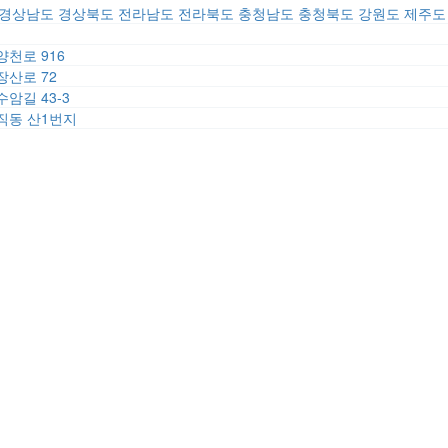
경상남도
경상북도
전라남도
전라북도
충청남도
충청북도
강원도
제주도
양천로 916
장산로 72
암길 43-3
직동 산1번지