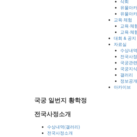
삭회
유물아
유물아카
교육·체험
교육·체
교육·체
대회 & 공지
자료실
수상내역
전국사
국궁관련
국궁지
갤러리
정보공
아카이브
국궁 일번지
황학정
전국사정소개
수상내역(갤러리)
전국사정소개