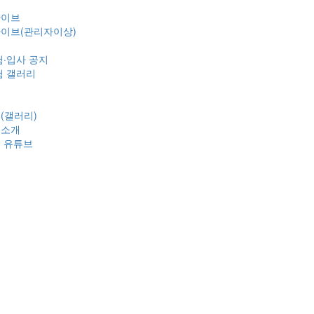
카이브
이브(관리자이상)
험·입사 공지
험 갤러리
(갤러리)
정소개
 유튜브
식
개