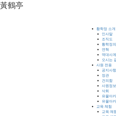
⿈鶴亭
황학정 소개
인사말
조직도
황학정의
연혁
역대사계
오시는 
사원 전용
공지사
정관
건의함
사원정
삭회
유물아
유물아카
교육·체험
교육·체