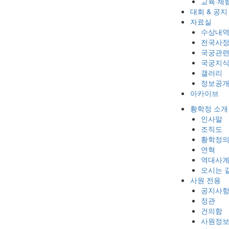
교육·체
대회 & 공지
자료실
수상내역
전국사
국궁관련
국궁지
갤러리
정보공
아카이브
황학정 소개
인사말
조직도
황학정의
연혁
역대사계
오시는 
사원 전용
공지사
정관
건의함
사원정