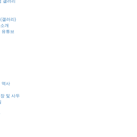
험 갤러리
(갤러리)
정소개
 유튜브
식
개
 역사
장 및 사두
길
항
보