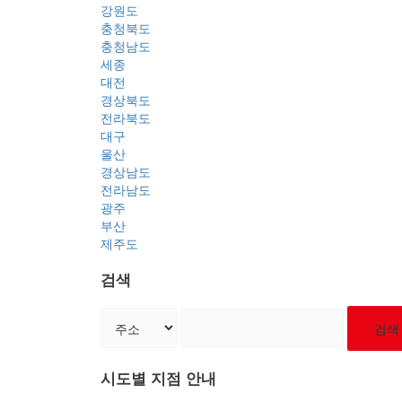
강원도
충청북도
충청남도
세종
대전
경상북도
전라북도
대구
울산
경상남도
전라남도
광주
부산
제주도
검색
검색
시도별 지점 안내