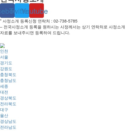
cebook
Twitter
Youtube
* 사정소개 등록신청 연락처 : 02-738-5785
– 전국사정소개 등록을 원하시는 사정께서는 상기 연락처로 사정소개
자료를 보내주시면 등록하여 드립니다.
인천
서울
경기도
강원도
충청북도
충청남도
세종
대전
경상북도
전라북도
대구
울산
경상남도
전라남도