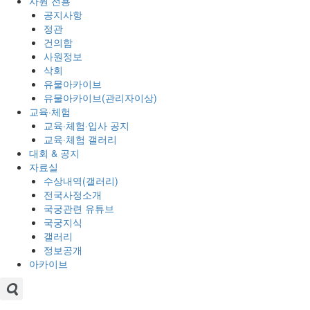
사원 전용
공지사항
정관
건의함
사원정보
삭회
유물아카이브
유물아카이브(관리자이상)
교육·체험
교육·체험·입사 공지
교육·체험 갤러리
대회 & 공지
자료실
수상내역(갤러리)
전국사정소개
국궁관련 유튜브
국궁지식
갤러리
정보공개
아카이브