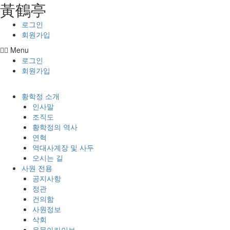
⿈鶴亭
콘텐츠로
건너뛰기
로그인
회원가입
Menu
로그인
회원가입
황학정 소개
인사말
조직도
황학정의 역사
연혁
역대사계장 및 사두
오시는 길
사원 전용
공지사항
정관
건의함
사원정보
삭회
유물아카이브