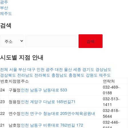
광주
부산
제주도
검색
검색
시도별 지점 안내
전체
서울
부산
대구
인천
광주
대전
울산
세종
경기도
경상남도
경상북도
전라남도
전라북도
충청남도
충청북도
강원도
제주도
번호
지점명
주소
연락처
032-469-
24
구월정
인천 남동구 남동대로 533
0188
032-513-
23
청용정
인천 계양구 다남로 165번길71
1411
032-818-
22
연수정
인천 연구수 청능대로 205연수체육공원내
5644
032-446-
21
남호정
인천 남동구 비류대로 762번길 172
6164