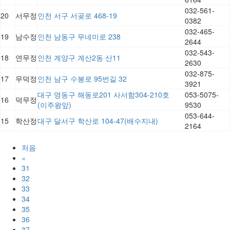
032-561-
20
서무정
인천 서구 서곶로 468-19
0382
032-465-
19
남수정
인천 남동구 무네미로 238
2644
032-543-
18
연무정
인천 계양구 계산2동 산11
2630
032-875-
17
무덕정
인천 남구 수봉로 95번길 32
3921
대구 영동구 해동로201 사서함304-210호
053-5075-
16
덕무정
(이주왕앞)
9530
053-644-
15
학산정
대구 달서구 학산로 104-47(배수지내)
2164
처음
«
31
32
33
34
35
36
37