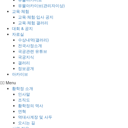
유물아카이브(관리자이상)
교육·체험
교육·체험·입사 공지
교육·체험 갤러리
대회 & 공지
자료실
수상내역(갤러리)
전국사정소개
국궁관련 유튜브
국궁지식
갤러리
정보공개
아카이브
Menu
황학정 소개
인사말
조직도
황학정의 역사
연혁
역대사계장 및 사두
오시는 길