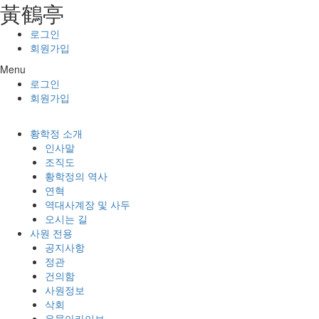
⿈鶴亭
콘텐츠로
건너뛰기
로그인
회원가입
Menu
로그인
회원가입
황학정 소개
인사말
조직도
황학정의 역사
연혁
역대사계장 및 사두
오시는 길
사원 전용
공지사항
정관
건의함
사원정보
삭회
유물아카이브