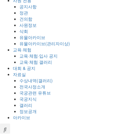
사원 전용
공지사항
정관
건의함
사원정보
삭회
유물아카이브
유물아카이브(관리자이상)
교육·체험
교육·체험·입사 공지
교육·체험 갤러리
대회 & 공지
자료실
수상내역(갤러리)
전국사정소개
국궁관련 유튜브
국궁지식
갤러리
정보공개
아카이브