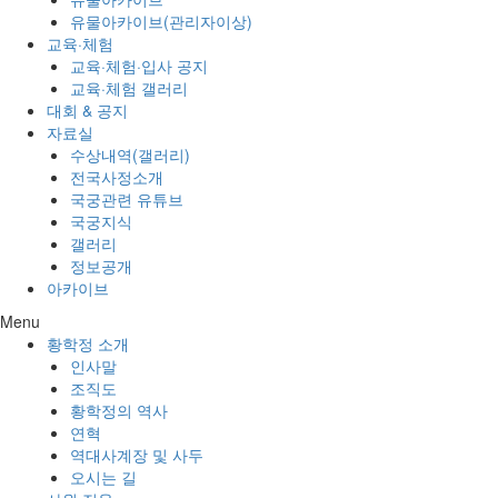
유물아카이브(관리자이상)
교육·체험
교육·체험·입사 공지
교육·체험 갤러리
대회 & 공지
자료실
수상내역(갤러리)
전국사정소개
국궁관련 유튜브
국궁지식
갤러리
정보공개
아카이브
Menu
황학정 소개
인사말
조직도
황학정의 역사
연혁
역대사계장 및 사두
오시는 길