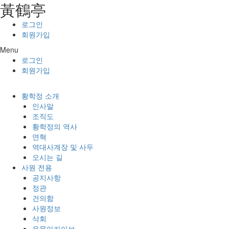
⿈鶴亭
콘텐츠로
건너뛰기
로그인
회원가입
Menu
로그인
회원가입
황학정 소개
인사말
조직도
황학정의 역사
연혁
역대사계장 및 사두
오시는 길
사원 전용
공지사항
정관
건의함
사원정보
삭회
유물아카이브