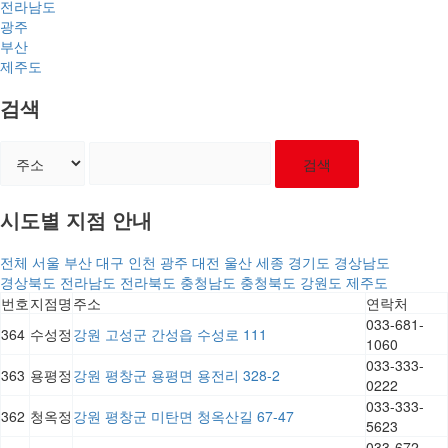
전라남도
광주
부산
제주도
검색
검색
시도별 지점 안내
전체
서울
부산
대구
인천
광주
대전
울산
세종
경기도
경상남도
경상북도
전라남도
전라북도
충청남도
충청북도
강원도
제주도
번호
지점명
주소
연락처
033-681-
364
수성정
강원 고성군 간성읍 수성로 111
1060
033-333-
363
용평정
강원 평창군 용평면 용전리 328-2
0222
033-333-
362
청옥정
강원 평창군 미탄면 청옥산길 67-47
5623
033-672-