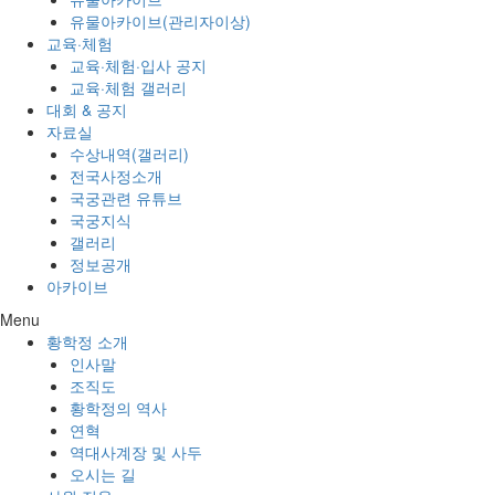
유물아카이브(관리자이상)
교육·체험
교육·체험·입사 공지
교육·체험 갤러리
대회 & 공지
자료실
수상내역(갤러리)
전국사정소개
국궁관련 유튜브
국궁지식
갤러리
정보공개
아카이브
Menu
황학정 소개
인사말
조직도
황학정의 역사
연혁
역대사계장 및 사두
오시는 길