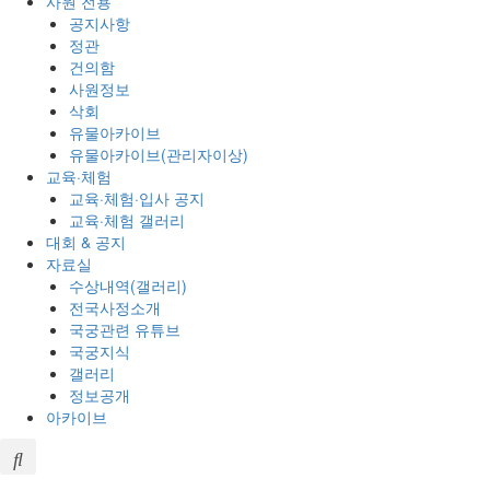
사원 전용
공지사항
정관
건의함
사원정보
삭회
유물아카이브
유물아카이브(관리자이상)
교육·체험
교육·체험·입사 공지
교육·체험 갤러리
대회 & 공지
자료실
수상내역(갤러리)
전국사정소개
국궁관련 유튜브
국궁지식
갤러리
정보공개
아카이브