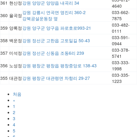
361
현산정
강원 양양군 양양읍 내곡리 34
4640
강원 강릉시 연곡면 영진리 360-2
033-662-
360
율곡정
강북공설운동장 옆
7875
033-482-
359
양록정
강원 양구군 양구읍 파로호로993-21
0111
033-591-
358
백운정
강원 정선군 고한읍 고토일길 50-43
0944
033-378-
357
미석정
강원 정선군 신동읍 조동6리 239
5741
033-333-
356
노성정
강원 평창군 평창읍 평창중앙로 138-43
1998
033-335-
355
대관정
강원 평창군 대관령면 차항리 29-27
1223
처음
«
1
2
3
4
5
6