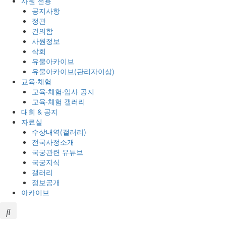
사원 전용
공지사항
정관
건의함
사원정보
삭회
유물아카이브
유물아카이브(관리자이상)
교육·체험
교육·체험·입사 공지
교육·체험 갤러리
대회 & 공지
자료실
수상내역(갤러리)
전국사정소개
국궁관련 유튜브
국궁지식
갤러리
정보공개
아카이브