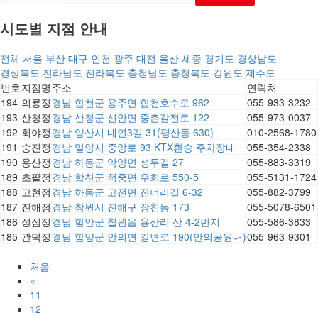
시도별 지점 안내
전체
서울
부산
대구
인천
광주
대전
울산
세종
경기도
경상남도
경상북도
전라남도
전라북도
충청남도
충청북도
강원도
제주도
번호
지점명
주소
연락처
194
의룡정
경남 합천군 용주면 합천호수로 962
055-933-3232
193
산청정
경남 산청군 신안면 중촌갈전로 122
055-973-0037
192
회야정
경남 양산시 내연3길 31(평산동 630)
010-2568-1780
191
숭진정
경남 밀양시 중앙로 93 KTX환승 주차장내
055-354-2338
190
용산정
경남 하동군 악양면 성두길 27
055-883-3319
189
초팔정
경남 합천군 적중면 우회로 550-5
055-5131-1724
188
고현정
경남 하동군 고전면 잔너리길 6-32
055-882-3799
187
진해정
경남 창원시 진해구 장천동 173
055-5078-6501
186
성심정
경남 함안군 칠원읍 용산리 산 4-2번지
055-586-3833
185
관덕정
경남 함양군 안의면 강변로 190(안의공원내)
055-963-9301
처음
«
11
12