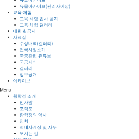
유물아카이브(관리자이상)
교육·체험
교육·체험·입사 공지
교육·체험 갤러리
대회 & 공지
자료실
수상내역(갤러리)
전국사정소개
국궁관련 유튜브
국궁지식
갤러리
정보공개
아카이브
Menu
황학정 소개
인사말
조직도
황학정의 역사
연혁
역대사계장 및 사두
오시는 길