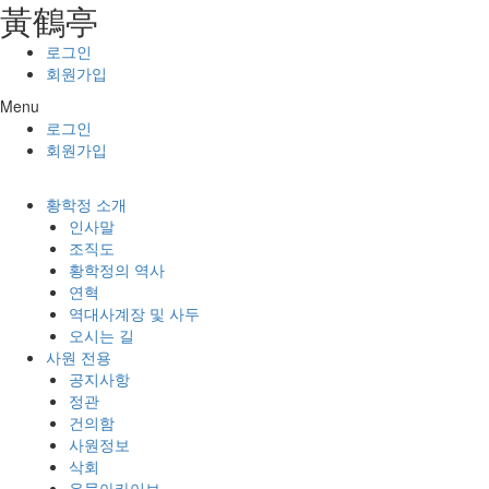
⿈鶴亭
콘텐츠로
건너뛰기
로그인
회원가입
Menu
로그인
회원가입
황학정 소개
인사말
조직도
황학정의 역사
연혁
역대사계장 및 사두
오시는 길
사원 전용
공지사항
정관
건의함
사원정보
삭회
유물아카이브