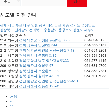
검색
시도별 지점 안내
전체
서울
부산
대구
인천
광주
대전
울산
세종
경기도
경상남도
경상북도
전라남도
전라북도
충청남도
충청북도
강원도
제주도
번호
지점명
주소
연락처
214
의무정
경북 의성군 의성읍 동산2길 38-6
054-834-5175
213
상무정
경북 상주시 남산2길 344
054-533-3132
212
무학정
경북 예천군 예천읍 남산공원길 7-19
054-654-2201
211
영무정
경북 영천시 운동장로 96
054-334-3161
210
송학정
경북 포항시 남구 형산강북로333
054-277-1415
209
충무정
경북 영주시 영봉로 97
054-631-2700
208
영락정
경북 안동시 북순환로 138
054-858-7781
207
호림정
경북 경주시 원화로 431-79
054-761-5933
206
산인정
경남 함얀군 산인면 입곡공원길 224-91
205
대덕정
경남 사천시 진동길 125-49
처음
«
11