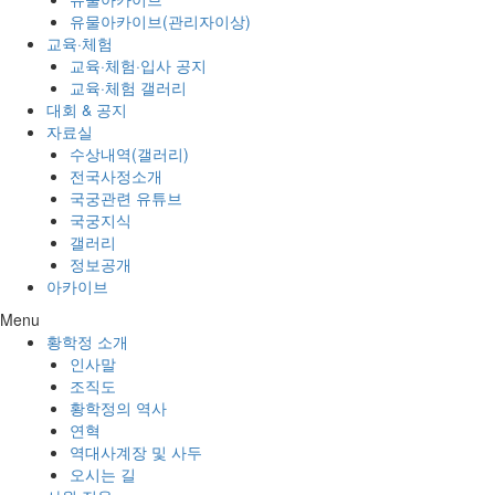
유물아카이브(관리자이상)
교육·체험
교육·체험·입사 공지
교육·체험 갤러리
대회 & 공지
자료실
수상내역(갤러리)
전국사정소개
국궁관련 유튜브
국궁지식
갤러리
정보공개
아카이브
Menu
황학정 소개
인사말
조직도
황학정의 역사
연혁
역대사계장 및 사두
오시는 길