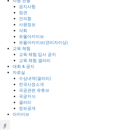
사원 전용
공지사항
정관
건의함
사원정보
삭회
유물아카이브
유물아카이브(관리자이상)
교육·체험
교육·체험·입사 공지
교육·체험 갤러리
대회 & 공지
자료실
수상내역(갤러리)
전국사정소개
국궁관련 유튜브
국궁지식
갤러리
정보공개
아카이브