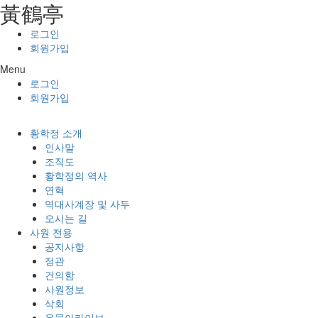
⿈鶴亭
콘텐츠로
건너뛰기
로그인
회원가입
Menu
로그인
회원가입
황학정 소개
인사말
조직도
황학정의 역사
연혁
역대사계장 및 사두
오시는 길
사원 전용
공지사항
정관
건의함
사원정보
삭회
유물아카이브