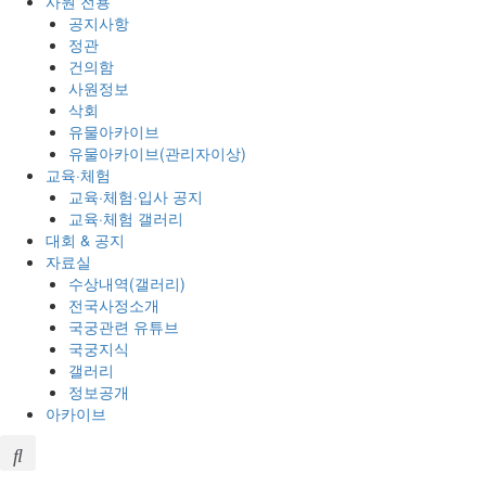
사원 전용
공지사항
정관
건의함
사원정보
삭회
유물아카이브
유물아카이브(관리자이상)
교육·체험
교육·체험·입사 공지
교육·체험 갤러리
대회 & 공지
자료실
수상내역(갤러리)
전국사정소개
국궁관련 유튜브
국궁지식
갤러리
정보공개
아카이브