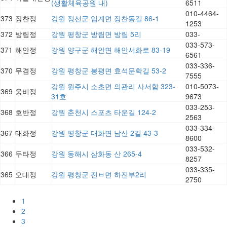
(생활체육공원 내)
6511
010-4464-
373
장찬정
강원 정선군 임계면 장찬동길 86-1
1253
372
방림정
강원 평창군 방림면 방림 5리
033-
033-573-
371
해안정
강원 양구군 해안면 해안서화로 83-19
6561
033-336-
370
무겸정
강원 평창군 봉평면 효석문학길 53-2
7555
강원 원주시 소초면 의관리 사서함 323-
010-5073-
369
웅비정
31호
9673
033-253-
368
호반정
강원 춘천시 스포츠 타운길 124-2
2563
033-334-
367
태화정
강원 평창군 대화면 남산 2길 43-3
8600
033-532-
366
두타정
강원 동해시 삼화동 산 265-4
8257
033-335-
365
오대정
강원 평창군 진ㅂ면 하진부2리
2750
1
2
3