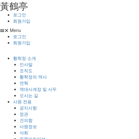
⿈鶴亭
콘텐츠로
건너뛰기
로그인
회원가입
Menu
로그인
회원가입
황학정 소개
인사말
조직도
황학정의 역사
연혁
역대사계장 및 사두
오시는 길
사원 전용
공지사항
정관
건의함
사원정보
삭회
유물아카이브