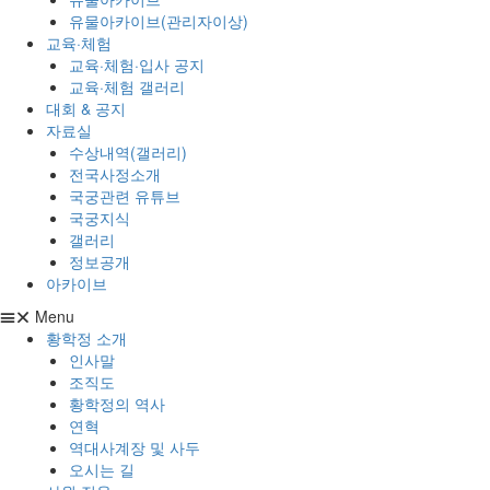
유물아카이브(관리자이상)
교육·체험
교육·체험·입사 공지
교육·체험 갤러리
대회 & 공지
자료실
수상내역(갤러리)
전국사정소개
국궁관련 유튜브
국궁지식
갤러리
정보공개
아카이브
Menu
황학정 소개
인사말
조직도
황학정의 역사
연혁
역대사계장 및 사두
오시는 길