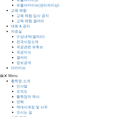
유물아카이브(관리자이상)
교육·체험
교육·체험·입사 공지
교육·체험 갤러리
대회 & 공지
자료실
수상내역(갤러리)
전국사정소개
국궁관련 유튜브
국궁지식
갤러리
정보공개
아카이브
Menu
황학정 소개
인사말
조직도
황학정의 역사
연혁
역대사계장 및 사두
오시는 길