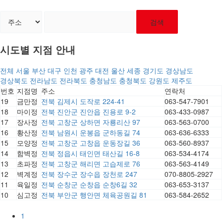
검색
시도별 지점 안내
전체
서울
부산
대구
인천
광주
대전
울산
세종
경기도
경상남도
경상북도
전라남도
전라북도
충청남도
충청북도
강원도
제주도
번호
지점명
주소
연락처
19
금만정
전북 김제시 도작로 224-41
063-547-7901
18
마이정
전북 진안군 진안읍 진용로 9-2
063-433-0987
17
장사정
전북 고창군 상하면 자룡리산 97
063-563-0700
16
황산정
전북 남원시 운봉읍 군하동길 74
063-636-6333
15
모양정
전북 고창군 고창읍 운동장길 36
063-560-8937
14
함벽정
전북 정읍시 태인면 태산길 16-8
063-534-4174
13
초파정
전북 고창군 해리면 고습제로 76
063-563-4149
12
벽계정
전북 장수군 장수읍 장천로 247
070-8805-2927
11
육일정
전북 순창군 순창읍 순창6길 32
063-653-3137
10
심고정
전북 부안군 행안면 체육공원길 81
063-584-2652
1