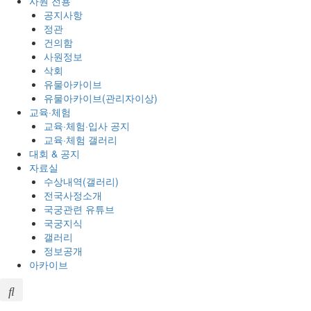
사원 전용
공지사항
정관
건의함
사원정보
삭회
유물아카이브
유물아카이브(관리자이상)
교육·체험
교육·체험·입사 공지
교육·체험 갤러리
대회 & 공지
자료실
수상내역(갤러리)
전국사정소개
국궁관련 유튜브
국궁지식
갤러리
정보공개
아카이브