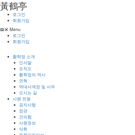
⿈鶴亭
콘텐츠로
건너뛰기
로그인
회원가입
Menu
로그인
회원가입
황학정 소개
인사말
조직도
황학정의 역사
연혁
역대사계장 및 사두
오시는 길
사원 전용
공지사항
정관
건의함
사원정보
삭회
유물아카이브