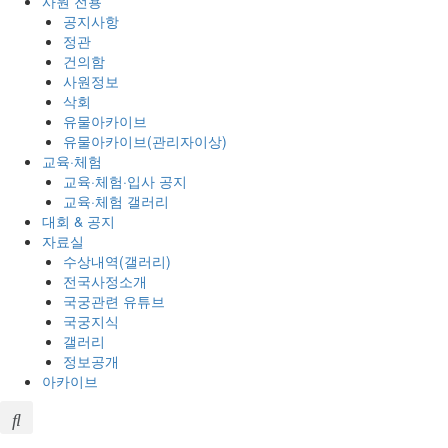
사원 전용
공지사항
정관
건의함
사원정보
삭회
유물아카이브
유물아카이브(관리자이상)
교육·체험
교육·체험·입사 공지
교육·체험 갤러리
대회 & 공지
자료실
수상내역(갤러리)
전국사정소개
국궁관련 유튜브
국궁지식
갤러리
정보공개
아카이브