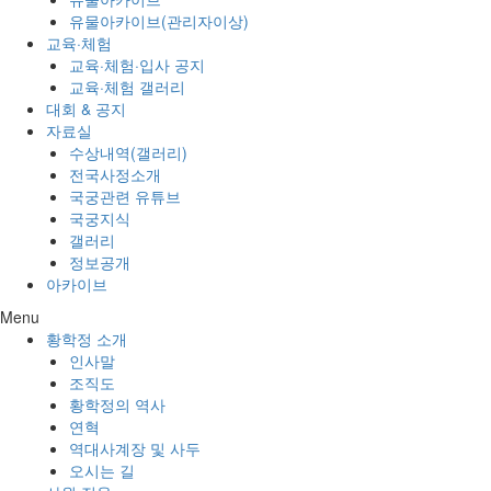
유물아카이브(관리자이상)
교육·체험
교육·체험·입사 공지
교육·체험 갤러리
대회 & 공지
자료실
수상내역(갤러리)
전국사정소개
국궁관련 유튜브
국궁지식
갤러리
정보공개
아카이브
Menu
황학정 소개
인사말
조직도
황학정의 역사
연혁
역대사계장 및 사두
오시는 길