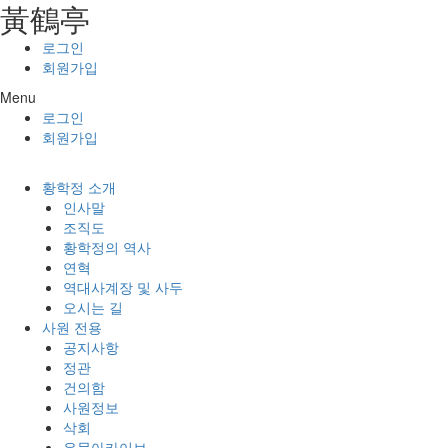
⿈鶴亭
콘텐츠로
건너뛰기
로그인
회원가입
Menu
로그인
회원가입
황학정 소개
인사말
조직도
황학정의 역사
연혁
역대사계장 및 사두
오시는 길
사원 전용
공지사항
정관
건의함
사원정보
삭회
유물아카이브