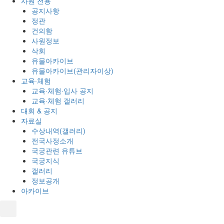
사원 전용
공지사항
정관
건의함
사원정보
삭회
유물아카이브
유물아카이브(관리자이상)
교육·체험
교육·체험·입사 공지
교육·체험 갤러리
대회 & 공지
자료실
수상내역(갤러리)
전국사정소개
국궁관련 유튜브
국궁지식
갤러리
정보공개
아카이브