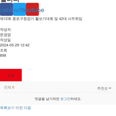
cebook
Twitter
Youtube
제12회 종로구청장기 활쏘기대회 및 42대 사두취임
작성자
문경엽
작성일
2024-05-29 12:42
조회
898
인쇄
전체
0
댓글을 남기려면
로그인
하세요.
목록보기
이전
다음