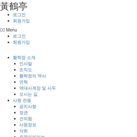
⿈鶴亭
콘텐츠로
건너뛰기
로그인
회원가입
Menu
로그인
회원가입
황학정 소개
인사말
조직도
황학정의 역사
연혁
역대사계장 및 사두
오시는 길
사원 전용
공지사항
정관
건의함
사원정보
삭회
유물아카이브