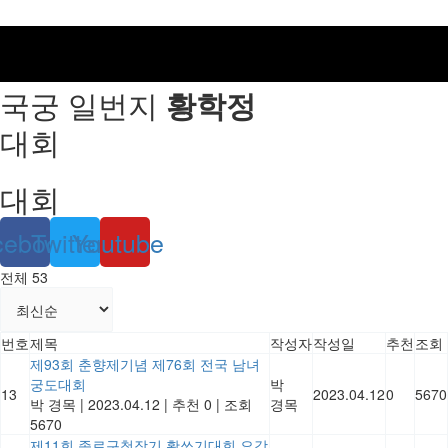
국궁 일번지
황학정
대회
대회
cebook
Twitter
Youtube
전체 53
번호
제목
작성자
작성일
추천
조회
제93회 춘향제기념 제76회 전국 남녀
궁도대회
박
13
2023.04.12
0
5670
박 경목
|
2023.04.12
|
추천 0
|
조회
경목
5670
제11회 종로구청장기 활쏘기대회 요강