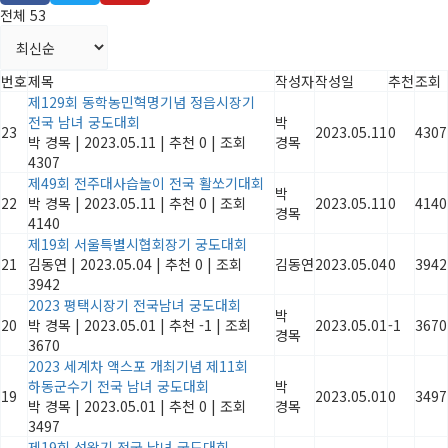
전체 53
번호
제목
작성자
작성일
추천
조회
제129회 동학농민혁명기념 정읍시장기
전국 남녀 궁도대회
박
23
2023.05.11
0
4307
박 경목
|
2023.05.11
|
추천 0
|
조회
경목
4307
제49회 전주대사습놀이 전국 활쏘기대회
박
22
박 경목
|
2023.05.11
|
추천 0
|
조회
2023.05.11
0
4140
경목
4140
제19회 서울특별시협회장기 궁도대회
21
김동연
|
2023.05.04
|
추천 0
|
조회
김동연
2023.05.04
0
3942
3942
2023 평택시장기 전국남녀 궁도대회
박
20
박 경목
|
2023.05.01
|
추천 -1
|
조회
2023.05.01
-1
3670
경목
3670
2023 세계차 액스포 개최기념 제11회
하동군수기 전국 남녀 궁도대회
박
19
2023.05.01
0
3497
박 경목
|
2023.05.01
|
추천 0
|
조회
경목
3497
제19회 성왕기 전국 남녀 궁도대회