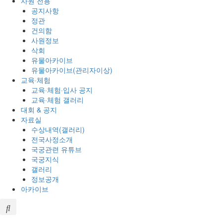
사원 전용
공지사항
정관
건의함
사원정보
삭회
유물아카이브
유물아카이브(관리자이상)
교육·체험
교육·체험·입사 공지
교육·체험 갤러리
대회 & 공지
자료실
수상내역(갤러리)
전국사정소개
국궁관련 유튜브
국궁지식
갤러리
정보공개
아카이브