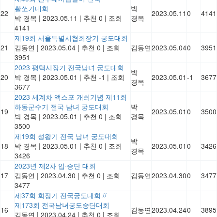
활쏘기대회
박
22
2023.05.11
0
4141
박 경목
|
2023.05.11
|
추천 0
|
조회
경목
4141
제19회 서울특별시협회장기 궁도대회
21
김동연
|
2023.05.04
|
추천 0
|
조회
김동연
2023.05.04
0
3951
3951
2023 평택시장기 전국남녀 궁도대회
박
20
박 경목
|
2023.05.01
|
추천 -1
|
조회
2023.05.01
-1
3677
경목
3677
2023 세계차 액스포 개최기념 제11회
하동군수기 전국 남녀 궁도대회
박
19
2023.05.01
0
3500
박 경목
|
2023.05.01
|
추천 0
|
조회
경목
3500
제19회 성왕기 전국 남녀 궁도대회
박
18
박 경목
|
2023.05.01
|
추천 0
|
조회
2023.05.01
0
3426
경목
3426
2023년 제2차 입·승단 대회
17
김동연
|
2023.04.30
|
추천 0
|
조회
김동연
2023.04.30
0
3477
3477
제37회 회장기 전국궁도대회 //
제173회 전국남녀궁도승단대회
16
김동연
2023.04.24
0
3895
김동연
|
2023.04.24
|
추천 0
|
조회