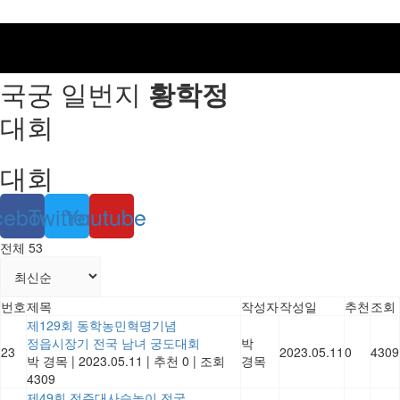
국궁 일번지
황학정
대회
대회
cebook
Twitter
Youtube
전체 53
번호
제목
작성자
작성일
추천
조회
제129회 동학농민혁명기념
정읍시장기 전국 남녀 궁도대회
박
23
2023.05.11
0
4309
박 경목
|
2023.05.11
|
추천 0
|
조회
경목
4309
제49회 전주대사습놀이 전국