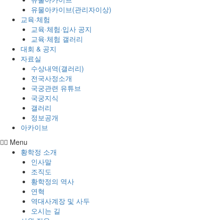
유물아카이브(관리자이상)
교육·체험
교육·체험·입사 공지
교육·체험 갤러리
대회 & 공지
자료실
수상내역(갤러리)
전국사정소개
국궁관련 유튜브
국궁지식
갤러리
정보공개
아카이브
Menu
황학정 소개
인사말
조직도
황학정의 역사
연혁
역대사계장 및 사두
오시는 길