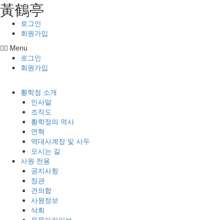
⿈鶴亭
콘텐츠로
건너뛰기
로그인
회원가입
Menu
로그인
회원가입
황학정 소개
인사말
조직도
황학정의 역사
연혁
역대사계장 및 사두
오시는 길
사원 전용
공지사항
정관
건의함
사원정보
삭회
유물아카이브