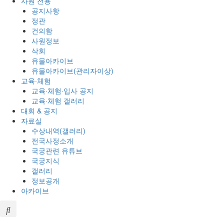
사원 전용
공지사항
정관
건의함
사원정보
삭회
유물아카이브
유물아카이브(관리자이상)
교육·체험
교육·체험·입사 공지
교육·체험 갤러리
대회 & 공지
자료실
수상내역(갤러리)
전국사정소개
국궁관련 유튜브
국궁지식
갤러리
정보공개
아카이브