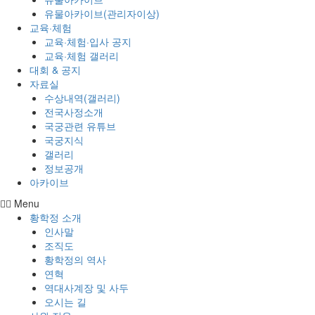
유물아카이브(관리자이상)
교육·체험
교육·체험·입사 공지
교육·체험 갤러리
대회 & 공지
자료실
수상내역(갤러리)
전국사정소개
국궁관련 유튜브
국궁지식
갤러리
정보공개
아카이브
Menu
황학정 소개
인사말
조직도
황학정의 역사
연혁
역대사계장 및 사두
오시는 길