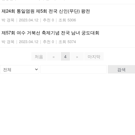
제24회 통일염원 제5회 전국 신인(무단) 왕전
박 경목
|
2023.04.12
|
추천 0
|
조회 5306
제57회 여수 거북선 축제기념 전국 남녀 궁도대회
박 경목
|
2023.04.12
|
추천 0
|
조회 5374
처음
«
4
»
마지막
검색