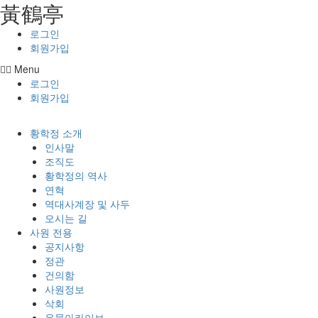
⿈鶴亭
콘텐츠로
건너뛰기
로그인
회원가입
Menu
로그인
회원가입
황학정 소개
인사말
조직도
황학정의 역사
연혁
역대사계장 및 사두
오시는 길
사원 전용
공지사항
정관
건의함
사원정보
삭회
유물아카이브