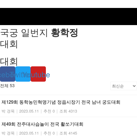
국궁 일번지
황학정
대회
대회
cebook
Twitter
Youtube
전체 53
제129회 동학농민혁명기념 정읍시장기 전국 남녀 궁도대회
박 경목
|
2023.05.11
|
추천 0
|
조회 4313
제49회 전주대사습놀이 전국 활쏘기대회
박 경목
|
2023.05.11
|
추천 0
|
조회 4145