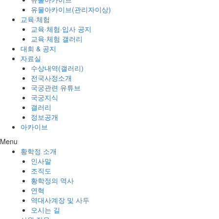
유물아카이브(관리자이상)
교육·체험
교육·체험·입사 공지
교육·체험 갤러리
대회 & 공지
자료실
수상내역(갤러리)
전국사정소개
국궁관련 유튜브
국궁지식
갤러리
정보공개
아카이브
Menu
황학정 소개
인사말
조직도
황학정의 역사
연혁
역대사계장 및 사두
오시는 길