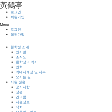
⿈鶴亭
콘텐츠로
건너뛰기
로그인
회원가입
Menu
로그인
회원가입
황학정 소개
인사말
조직도
황학정의 역사
연혁
역대사계장 및 사두
오시는 길
사원 전용
공지사항
정관
건의함
사원정보
삭회
유물아카이브