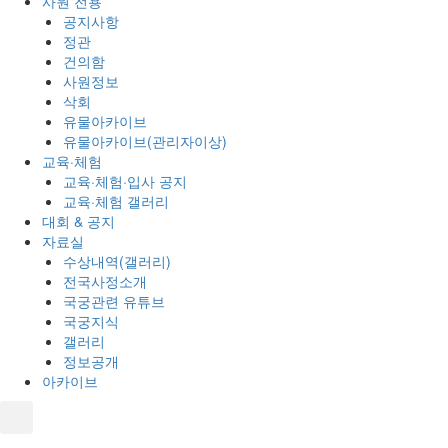
사원 전용
공지사항
정관
건의함
사원정보
삭회
유물아카이브
유물아카이브(관리자이상)
교육·체험
교육·체험·입사 공지
교육·체험 갤러리
대회 & 공지
자료실
수상내역(갤러리)
전국사정소개
국궁관련 유튜브
국궁지식
갤러리
정보공개
아카이브