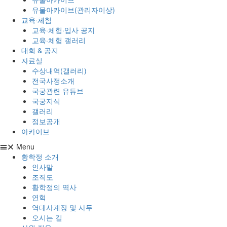
유물아카이브(관리자이상)
교육·체험
교육·체험·입사 공지
교육·체험 갤러리
대회 & 공지
자료실
수상내역(갤러리)
전국사정소개
국궁관련 유튜브
국궁지식
갤러리
정보공개
아카이브
Menu
황학정 소개
인사말
조직도
황학정의 역사
연혁
역대사계장 및 사두
오시는 길