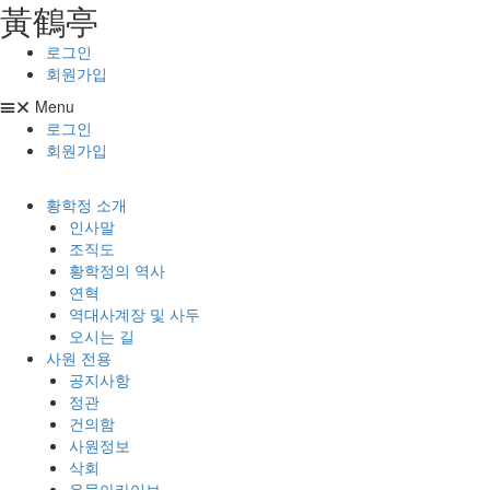
⿈鶴亭
콘텐츠로
건너뛰기
로그인
회원가입
Menu
로그인
회원가입
황학정 소개
인사말
조직도
황학정의 역사
연혁
역대사계장 및 사두
오시는 길
사원 전용
공지사항
정관
건의함
사원정보
삭회
유물아카이브