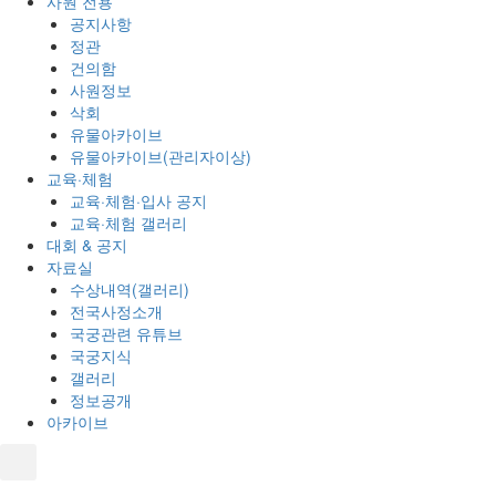
사원 전용
공지사항
정관
건의함
사원정보
삭회
유물아카이브
유물아카이브(관리자이상)
교육·체험
교육·체험·입사 공지
교육·체험 갤러리
대회 & 공지
자료실
수상내역(갤러리)
전국사정소개
국궁관련 유튜브
국궁지식
갤러리
정보공개
아카이브