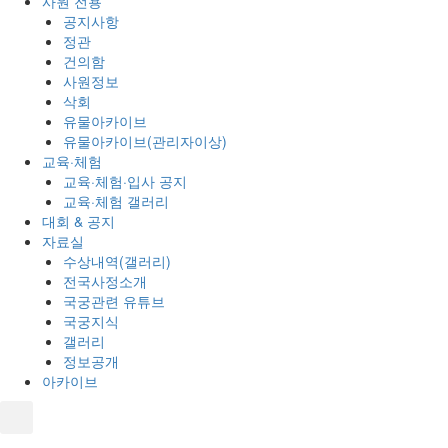
사원 전용
공지사항
정관
건의함
사원정보
삭회
유물아카이브
유물아카이브(관리자이상)
교육·체험
교육·체험·입사 공지
교육·체험 갤러리
대회 & 공지
자료실
수상내역(갤러리)
전국사정소개
국궁관련 유튜브
국궁지식
갤러리
정보공개
아카이브