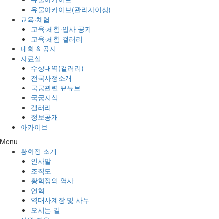
유물아카이브(관리자이상)
교육·체험
교육·체험·입사 공지
교육·체험 갤러리
대회 & 공지
자료실
수상내역(갤러리)
전국사정소개
국궁관련 유튜브
국궁지식
갤러리
정보공개
아카이브
Menu
황학정 소개
인사말
조직도
황학정의 역사
연혁
역대사계장 및 사두
오시는 길