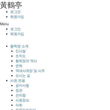
⿈鶴亭
콘텐츠로
건너뛰기
로그인
회원가입
Menu
로그인
회원가입
황학정 소개
인사말
조직도
황학정의 역사
연혁
역대사계장 및 사두
오시는 길
사원 전용
공지사항
정관
건의함
사원정보
삭회
유물아카이브