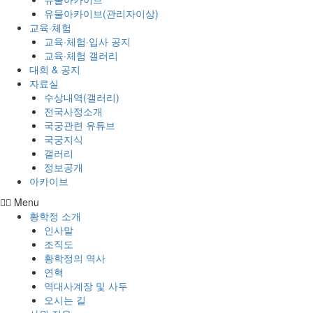
유물아카이브(관리자이상)
교육·체험
교육·체험·입사 공지
교육·체험 갤러리
대회 & 공지
자료실
수상내역(갤러리)
전국사정소개
국궁관련 유튜브
국궁지식
갤러리
정보공개
아카이브
Menu
황학정 소개
인사말
조직도
황학정의 역사
연혁
역대사계장 및 사두
오시는 길