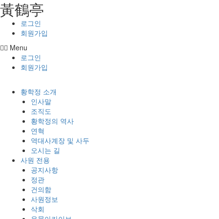
⿈鶴亭
콘텐츠로
건너뛰기
로그인
회원가입
Menu
로그인
회원가입
황학정 소개
인사말
조직도
황학정의 역사
연혁
역대사계장 및 사두
오시는 길
사원 전용
공지사항
정관
건의함
사원정보
삭회
유물아카이브