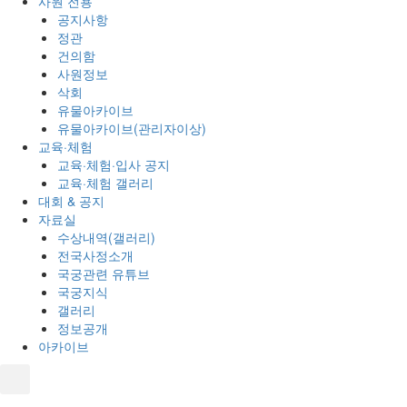
사원 전용
공지사항
정관
건의함
사원정보
삭회
유물아카이브
유물아카이브(관리자이상)
교육·체험
교육·체험·입사 공지
교육·체험 갤러리
대회 & 공지
자료실
수상내역(갤러리)
전국사정소개
국궁관련 유튜브
국궁지식
갤러리
정보공개
아카이브