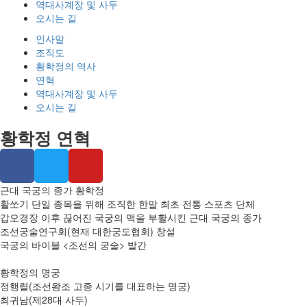
역대사계장 및 사두
오시는 길
인사말
조직도
황학정의 역사
연혁
역대사계장 및 사두
오시는 길
황학정 연혁
근대 국궁의 종가 황학정
활쏘기 단일 종목을 위해 조직한 한말 최초 전통 스포츠 단체
갑오경장 이후 끊어진 국궁의 맥을 부활시킨 근대 국궁의 종가
조선궁술연구회(현재 대한궁도협회) 창설
국궁의 바이블 <조선의 궁술> 발간
황학정의 명궁
정행렬(조선왕조 고종 시기를 대표하는 명궁)
최귀남(제28대 사두)