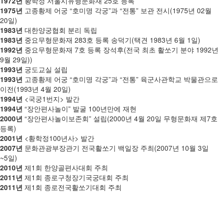
1972년
황학정 서울시유형문화재 25호 등록
1975년
고종황제 어궁 “호미명 각궁”과 “전통” 보관 전시(1975년 02월
20일)
1983년
대한양궁협회 분리 독립
1983년
중요무형문화재 283호 등록 송덕기(택견 1983년 6월 1일)
1992년
중요무형문화재 7호 등록 장석후(전국 최초 활쏘기 분야 1992년
9월 29일))
1993년
궁도교실 설립
1993년
고종황제 어궁 “호미명 각궁”과 “전통” 육군사관학교 박물관으로
이전(1993년 4월 20일)
1994년
<국궁1번지> 발간
1994년
“장안편사놀이” 발굴 100년만에 재현
2000년
“장안편사놀이보존회” 설립(2000년 4월 20일 무형문화재 제7호
등록)
2001년
<황학정100년사> 발간
2007년
문화관광부장관기 전국활쏘기 백일장 주최(2007년 10월 3일
~5일)
2010년
제1회 한양골편사대회 주최
2011년
제1회 종로구청장기국궁대회 주최
2011년
제1회 종로전국활쏘기대회 주최