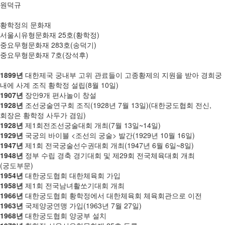
원덕규
황학정의 문화재
서울시유형문화재 25호(황학정)
중요무형문화재 283호(송덕기)
중요무형문화재 7호(장석후)
1899년
대한제국 궁내부 고위 관료들이 고종황제의 지원을 받아 경희궁
내에 사계 조직 황학정 설립(8월 10일)
1907년
장안9개 편사놀이 창설
1928년
조선궁술연구회 조직(1928년 7월 13일)(대한궁도협회 전신,
회장은 황학정 사두가 겸임)
1928년
제1회전조선궁술대회 개최(7월 13일~14일)
1929년
국궁의 바이블 <조선의 궁술> 발간(1929년 10월 16일)
1947년
제1회 전국궁술선수권대회 개최(1947년 6월 6일~8일)
1948년
정부 수립 경축 경기대회 및 제29회 전국체육대회 개최
(궁도부문)
1954년
대한궁도협회 대한체육회 가입
1958년
제1회 전국남녀활쏘기대회 개최
1966년
대한궁도협회 황학정에서 대한체육회 체육회관으로 이전
1963년
국제양궁연맹 가입(1963년 7월 27일)
1968년
대한궁도협회 양궁부 설치