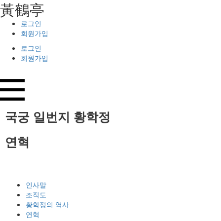
⿈鶴亭
로그인
회원가입
로그인
회원가입
국궁 일번지
황학정
연혁
인사말
조직도
황학정의 역사
연혁